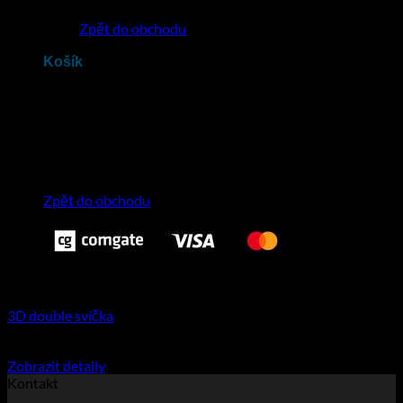
Zpět do obchodu
Košík
Žádné produkty v košíku.
Zpět do obchodu
3D double svíčka
Rozpětí
1.930
Kč
–
2.530
Kč
včetně DPH
Tento
cen:
Zobrazit detaily
produkt
1.930Kč
Kontakt
má
až