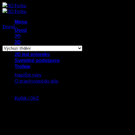
Přeskočit
na
obsah
Menu
Domů
/
Produkty se štítkem „atmosféra.“
Úvod
3D
Zobrazen jediný výsledek
2D
Zesnulý
2D led prívesky
Svetelné podstavce
Trofeje
Napište nám
O gravirovaní do skla
Košík /
0
Kč
Žádné produkty v košíku.