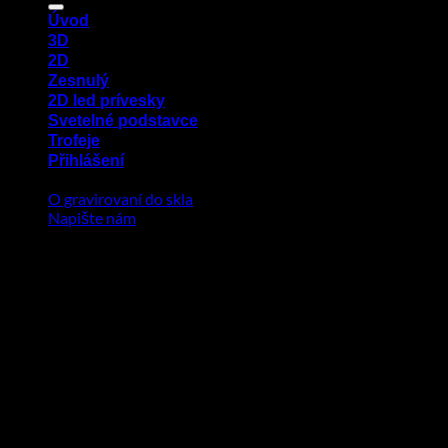
Úvod
3D
2D
Zesnulý
2D led prívesky
Svetelné podstavce
Trofeje
Přihlášení
O gravirovaní do skla
Napište nám