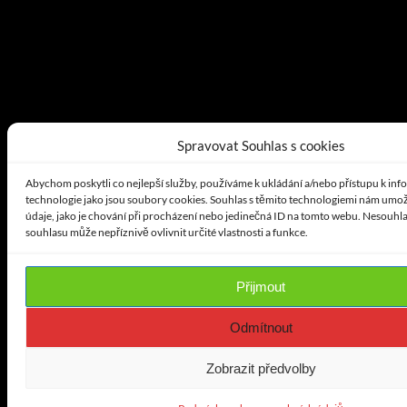
Spravovat Souhlas s cookies
Abychom poskytli co nejlepší služby, používáme k ukládání a/nebo přístupu k inf
technologie jako jsou soubory cookies. Souhlas s těmito technologiemi nám umo
údaje, jako je chování při procházení nebo jedinečná ID na tomto webu. Nesouhl
souhlasu může nepříznivě ovlivnit určité vlastnosti a funkce.
Přijmout
Odmítnout
Zobrazit předvolby