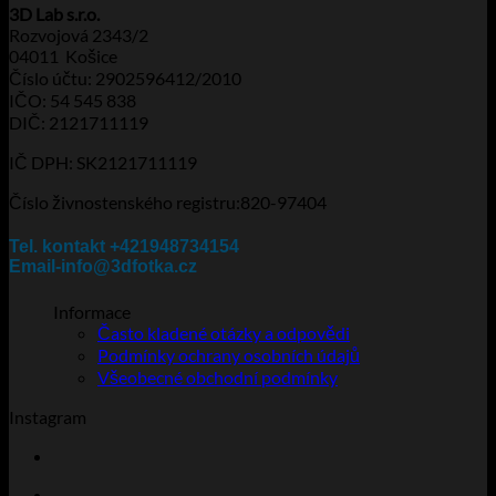
3D Lab s.r.o.
více
2.530Kč
Rozvojová 2343/2
variant.
04011 Košice
Možnosti
Číslo účtu: 2902596412/2010
lze
IČO: 54 545 838
vybrat
DIČ: 2121711119
na
stránce
IČ DPH: SK2121711119
produktu
Číslo živnostenského registru:820-97404
Tel. kontakt +421948734154
Email-info@3dfotka.cz
Informace
Často kladené otázky a odpovědi
Podmínky ochrany osobních údajů
Všeobecné obchodní podmínky
Instagram