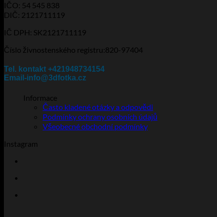
IČO: 54 545 838
vybrat
DIČ: 2121711119
na
stránce
IČ DPH: SK2121711119
produktu
Číslo živnostenského registru:820-97404
Tel. kontakt +421948734154
Email-info@3dfotka.cz
Informace
Často kladené otázky a odpovědi
Podmínky ochrany osobních údajů
Všeobecné obchodní podmínky
Instagram