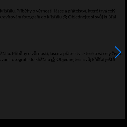
F
u. Příběhy o věrnosti, lásce a přátelství, které trvá celý život.
⭐
ání fotografií do křišťálu 📩 Objednejte si svůj křišťál ještě
s
v
2
V