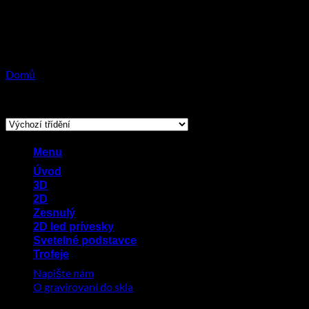
Přeskočit
na
obsah
Domů
/
Produkty se štítkem „darek na svabdbu“
Zobrazen jediný výsledek
Menu
Úvod
3D
2D
Zesnulý
2D led prívesky
Svetelné podstavce
Trofeje
Napište nám
O gravirovaní do skla