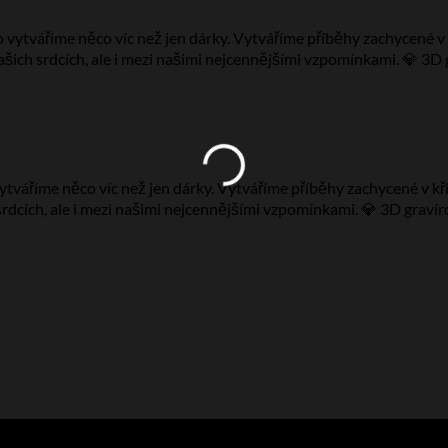
áříme něco víc než jen dárky. Vytváříme příběhy zachycené v křišťál
srdcích, ale i mezi našimi nejcennějšími vzpomínkami. 💎 3D gravírov