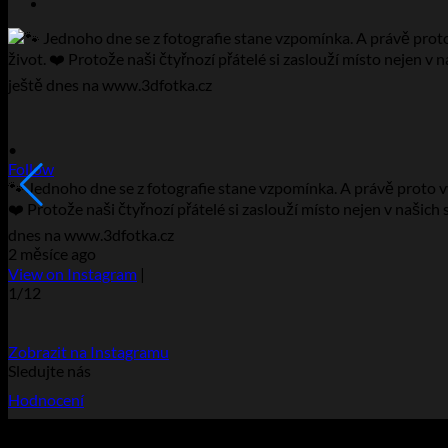
•
Follow
🐾 Jednoho dne se z fotografie stane vzpomínka. A právě proto vytv
❤️ Protože naši čtyřnozí přátelé si zaslouží místo nejen v našich 
dnes na www.3dfotka.cz
2 měsíce ago
View on Instagram
|
1/12
Zobrazit na Instagramu
Sledujte nás
Hodnocení