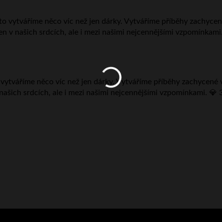
ytváříme něco víc než jen dárky. Vytváříme příběhy zachycené v kř
 našich srdcích, ale i mezi našimi nejcennějšími vzpomínkami. 💎 3