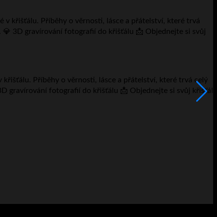
F
išťálu. Příběhy o věrnosti, lásce a přátelství, které trvá celý
⭐
D gravírování fotografií do křišťálu 📩 Objednejte si svůj křišťál
K
v
2
V