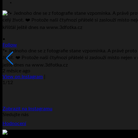
•
Follow
🐾 Jednoho dne se z fotografie stane vzpomínka. A právě proto v
život. ❤️ Protože naši čtyřnozí přátelé si zaslouží místo nejen v
ještě dnes na www.3dfotka.cz
2 měsíce ago
View on Instagram
|
1/12
Zobrazit na Instagramu
Sledujte nás
Hodnocení