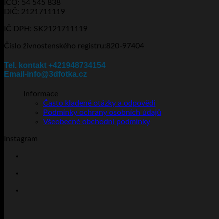
IČO: 54 545 838
vybrat
DIČ: 2121711119
na
stránce
IČ DPH: SK2121711119
produktu
Číslo živnostenského registru:820-97404
Tel. kontakt +421948734154
Email-info@3dfotka.cz
Informace
Často kladené otázky a odpovědi
Podmínky ochrany osobních údajů
Všeobecné obchodní podmínky
Instagram