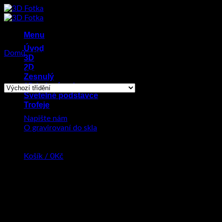
Přeskočit
na
obsah
Menu
Úvod
Domů
/
Produkty se štítkem „dárek na svatbu“
3D
2D
Zobrazen jediný výsledek
Zesnulý
2D led prívesky
Svetelné podstavce
Trofeje
Napište nám
O gravirovaní do skla
Košík /
0
Kč
Žádné produkty v košíku.