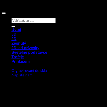
Hledat:
Úvod
3D
2D
Zesnulý
2D led prívesky
Svetelné podstavce
Trofeje
Přihlášení
O gravirovaní do skla
Napište nám