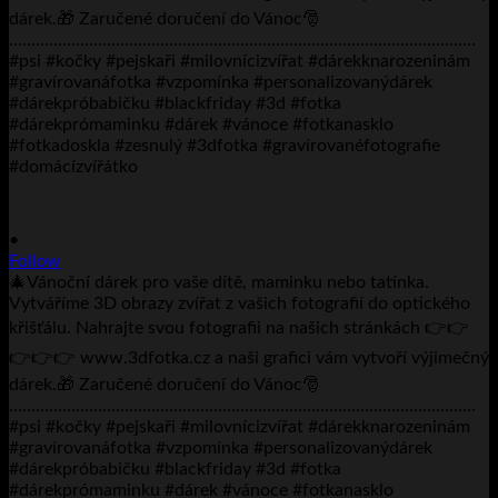
•
Follow
🎄Vánoční dárek pro vaše dítě, maminku nebo tatínka.
Vytváříme 3D obrazy zvířat z vašich fotografií do optického
křišťálu. Nahrajte svou fotografii na našich stránkách 👉👉
👉👉👉 www.3dfotka.cz a naši grafici vám vytvoří výjimečný
dárek.🎁 Zaručené doručení do Vánoc🎅
……………………………………………………………………………………………
#psi #kočky #pejskaři #milovnícizvířat #dárekknarozeninám
#gravírovanáfotka #vzpomínka #personalizovanýdárek
#dárekpróbabičku #blackfriday #3d #fotka
#dárekprómaminku #dárek #vánoce #fotkanasklo