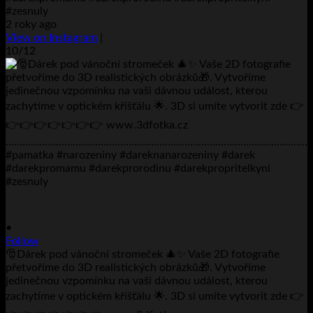
#zesnuly
2 roky ago
View on Instagram
|
10/12
•
Follow
🎅Dárek pod vánoční stromeček 🎄✨ Vaše 2D fotografie
přetvoříme do 3D realistických obrázků🎁. Vytvoříme
jedinečnou vzpomínku na vaši dávnou událost, kterou
zachytíme v optickém křišťálu 🌟. 3D si umíte vytvorit zde 👉