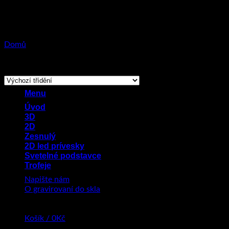
Přeskočit
na
obsah
Domů
/
Produkty se štítkem „Emoce“
Zobrazeny 4 výsledky
Menu
Úvod
3D
2D
Zesnulý
2D led prívesky
Svetelné podstavce
Trofeje
Napište nám
O gravirovaní do skla
Košík /
0
Kč