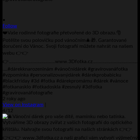
•
Follow
❤️Vaše rodinné fotografie přetvořené do 3D obrazu.🎅
Potěšte svou polovičku pod vánočním🎄🎁. Garantované
doručení do Vánoc. Svoji fotografii můžete nahrát na našem
webu 👉👉
👉……………………………….www.3Dfotka.cz…………………………
….#dárekknarozeninám #vánočnídárek #gravírovanáfotka
#vzpomínka #personalizovanýdárek #dárekprobabicku
#blackfriday #3d #fotka #dárekpromámu #dárek #vánoce
#fotkanasklo #fotkadoskla #zesnulý #3dfotka
#gravírovanáfotografie
2 roky ago
View on Instagram
|
4/12