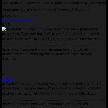
rodinu ❤️ HD obraz v svíčce si umíte objednat tady i z hezkým
věnováním na 🎄 👉👉👉👉👉👉 www.3dfotka.cz
2 roky ago
View on Instagram
|
8/12
•
Follow
🎄Zachytíme vzpomínku na vašeho pejska v jedinečném 3D
provedení. Dojemný dárek 🎁 pro vašeho blízkého, který ho
nosí ve svém srdci ❤️ 👉👉👉👉👉👉 www.3dfotka.cz
……………………………………………………………………………………………..
#pamatka #narozeniny #dareknanarozeniny #darek