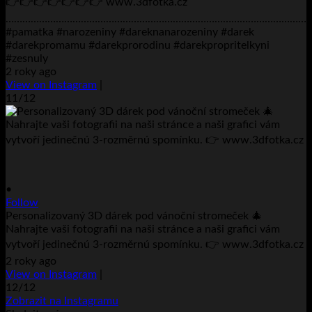
👉👉👉👉👉👉👉 www.3dfotka.cz
………………………………………………………………………………………………..
#pamatka #narozeniny #dareknanarozeniny #darek
#darekpromamu #darekprorodinu #darekpropritelkyni
#zesnuly
2 roky ago
View on Instagram
|
11/12
•
Follow
Personalizovaný 3D dárek pod vánoční stromeček 🎄
Nahrajte vaši fotografii na naši stránce a naši grafici vám
vytvoří jedinečnú 3-rozměrnú spomínku. 👉 www.3dfotka.cz
2 roky ago
View on Instagram
|
12/12
Zobrazit na Instagramu