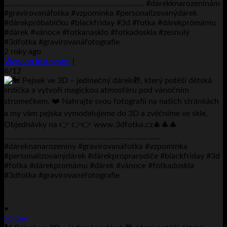
…………………………………………………………… #dárekknarozeninám
#gravírovanáfotka #vzpomínka #personalizovanýdárek
#dárekpróbabičku #blackfriday #3d #fotka #dárekprómámu
#dárek #vánoce #fotkanasklo #fotkadoskla #zesnulý
#3dfotka #gravírovanáfotografie
2 roky ago
View on Instagram
|
6/12
•
Follow