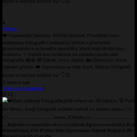
•
Follow
❤️ Vzpomínky blednou. Křišťál zůstává. Proměňte svou
oblíbenou fotografii v jedinečný křišťál s precizním
gravírováním a uchovejte okamžiky, které mají skutečnou
hodnotu. ✨ Každý kus vyrábíme na zakázku podle vaší
fotografie. 📸💎 🎁 Dárek, který dojme. 🏡 Dekorace, která
vypráví příběh. ❤️ Vzpomínka na celý život. Kterou fotografii
byste si nechali zvěčnit vy? 👇😊
2 měsíce ago
View on Instagram
|
3/12