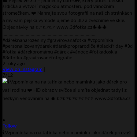
🐩 Pejsek ve 3D – jedinečný dárek🎁, který potěší dětská
srdíčka a vytvoří magickou atmosféru pod vánočním
stromečkem. ❤️ Nahrajte svou fotografii na našich stránkách
a my vám pejska vymodelujeme do 3D a zvěčníme ve skle.
Objednávky na 👉 👉👉 www.3dfotka.cz🎄🎄🎄
…………………………………………………………………..
#dáreknanarozeniny #gravírovanáfotka #vzpomínka
#personalizovanýdárek #dárekproprarodiče #blackfriday #3d
#fotka #dárekpromámu #dárek #vánoce #fotkadoskla
#3dfotka #gravírovanéfotografie
2 roky ago
View on Instagram
|
7/12
•
Follow
🕯️Vzpomínka na na tatínka nebo maminku jako dárek pro vaši