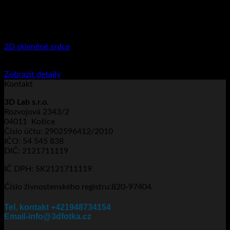
2D skleněné srdce
Rozpětí
950
Kč
–
3.110
Kč
včetně DPH
Tento
cen:
Zobrazit detaily
produkt
950Kč
Kontakt
má
až
3D Lab s.r.o.
více
3.110Kč
Rozvojová 2343/2
variant.
04011 Košice
Možnosti
Číslo účtu: 2902596412/2010
lze
IČO: 54 545 838
vybrat
DIČ: 2121711119
na
stránce
IČ DPH: SK2121711119
produktu
Číslo živnostenského registru:820-97404
Tel. kontakt +421948734154
Email-info@3dfotka.cz