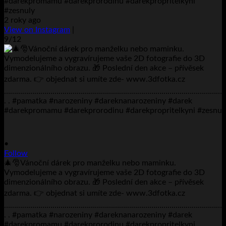
#darekpromamu #darekprorodinu #darekpropritelkyni
#zesnuly
2 roky ago
View on Instagram
|
9/12
•
Follow
🎄🎅Vánoční dárek pro manželku nebo maminku.
Vymodelujeme a vygravírujeme vaše 2D fotografie do 3D
dimenzionálního obrazu. 🎁 Poslední den akce – přívěsek
zdarma. 👉 objednat si umíte zde- www.3dfotka.cz
………………………………………………………………………………………………
. . #pamatka #narozeniny #dareknanarozeniny #darek
#darekpromamu #darekprorodinu #darekpropritelkyni