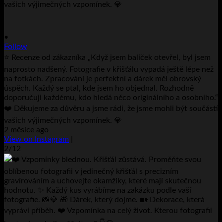
•
Follow
⭐ Recenze od zákazníka „Když jsem balíček otevřel, byl jsem
naprosto nadšený. Fotografie v křišťálu vypadá ještě lépe než
na fotkách. Zpracování je perfektní a dárek měl obrovský
úspěch. Každý se ptal, kde jsem ho objednal. Rozhodně
doporučuji každému, kdo hledá něco originálního a osobního.“
❤️ Děkujeme za důvěru a jsme rádi, že jsme mohli být součástí
vašich výjimečných vzpomínek. 💎
2 měsíce ago
View on Instagram
|
2/12