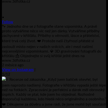
•
Follow
🐾 Jednoho dne se z fotografie stane vzpomínka. A právě
proto vytváříme něco víc než jen dárky. Vytváříme příběhy
zachycené v křišťálu. Příběhy o věrnosti, lásce a přátelství,
které trvá celý život. ❤️ Protože naši čtyřnozí přátelé si
zaslouží místo nejen v našich srdcích, ale i mezi našimi
nejcennějšími vzpomínkami. 💎 3D gravírování fotografií do
křišťálu 📩 Objednejte si svůj křišťál ještě dnes na
www.3dfotka.cz
2 měsíce ago
View on Instagram
|
1/12