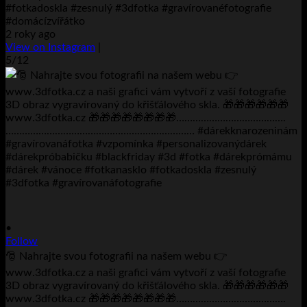
#fotkadoskla #zesnulý #3dfotka #gravírovanéfotografie
#domácízvířátko
2 roky ago
View on Instagram
|
5/12
•
Follow
🎅 Nahrajte svou fotografii na našem webu 👉
www.3dfotka.cz a naši grafici vám vytvoří z vaší fotografie
3D obraz vygravírovaný do křišťálového skla. 🎁🎁🎁🎁🎁🎁
www.3dfotka.cz 🎁🎁🎁🎁🎁🎁🎁🎁………………………………….