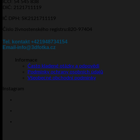
IČO: 54 545 838
vybrat
DIČ: 2121711119
na
stránce
IČ DPH: SK2121711119
produktu
Číslo živnostenského registru:820-97404
Tel. kontakt +421948734154
Email-info@3dfotka.cz
Informace
Často kladené otázky a odpovědi
Podmínky ochrany osobních údajů
Všeobecné obchodní podmínky
Instagram