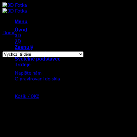
Přeskočit
na
obsah
Menu
Úvod
Domů
/
Produkty se štítkem „gravírování byznys eventů“
3D
2D
Zobrazen jediný výsledek
Zesnulý
2D led prívesky
Svetelné podstavce
Trofeje
Napište nám
O gravirovaní do skla
Košík /
0
Kč
Žádné produkty v košíku.