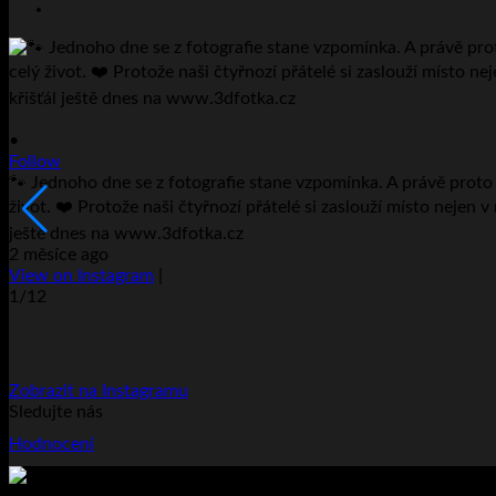
•
Follow
🐾 Jednoho dne se z fotografie stane vzpomínka. A právě proto v
život. ❤️ Protože naši čtyřnozí přátelé si zaslouží místo nejen v
ještě dnes na www.3dfotka.cz
2 měsíce ago
View on Instagram
|
1/12
Zobrazit na Instagramu
Sledujte nás
Hodnocení