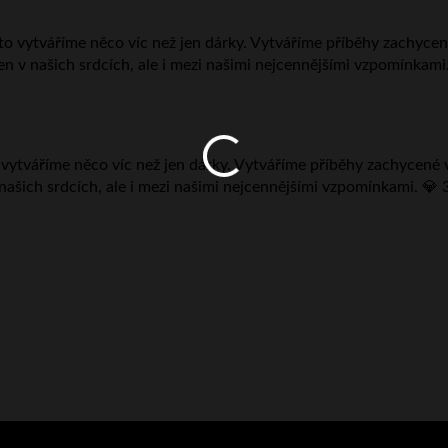
ytváříme něco víc než jen dárky. Vytváříme příběhy zachycené v kř
 našich srdcích, ale i mezi našimi nejcennějšími vzpomínkami. 💎 3