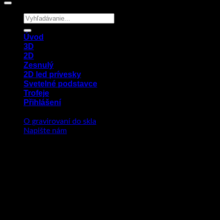
Hledat:
Úvod
3D
2D
Zesnulý
2D led prívesky
Svetelné podstavce
Trofeje
Přihlášení
O gravirovaní do skla
Napište nám