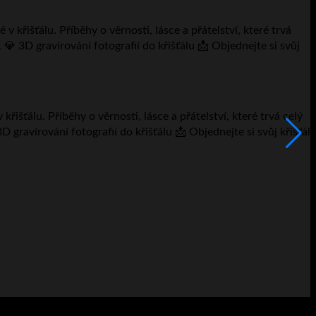
F
išťálu. Příběhy o věrnosti, lásce a přátelství, které trvá celý
⭐
D gravírování fotografií do křišťálu 📩 Objednejte si svůj křišťál
K
v
2
V