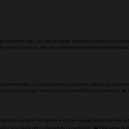
ytváříme něco víc než jen dárky. Vytváříme příběhy zachycené v kř
 našich srdcích, ale i mezi našimi nejcennějšími vzpomínkami. 💎 3