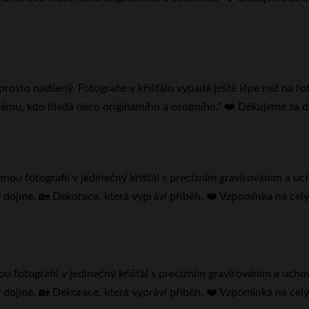
prosto nadšený. Fotografie v křišťálu vypadá ještě lépe než na f
ému, kdo hledá něco originálního a osobního.“ ❤️ Děkujeme za dů
u fotografii v jedinečný křišťál s precizním gravírováním a uch
 dojme. 🏡 Dekorace, která vypráví příběh. ❤️ Vzpomínka na celý ž