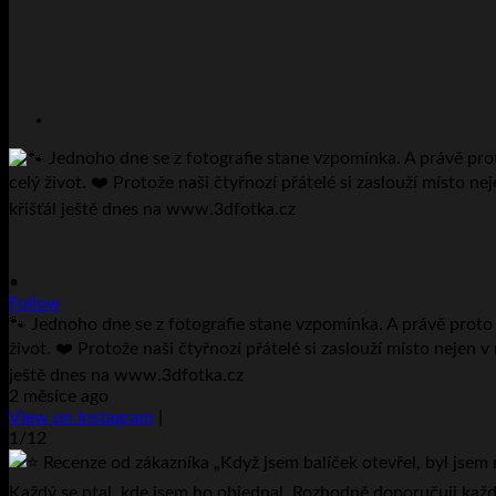
•
Follow
🐾 Jednoho dne se z fotografie stane vzpomínka. A právě proto v
život. ❤️ Protože naši čtyřnozí přátelé si zaslouží místo nejen v
ještě dnes na www.3dfotka.cz
2 měsíce ago
View on Instagram
|
1/12