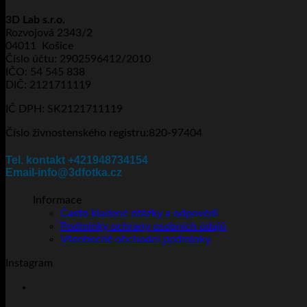
má
až
3D Lab s.r.o.
více
5.820Kč
Rozvojová 2343/2
variant.
04011 Košice
Možnosti
Číslo účtu: 2902596412/2010
lze
IČO: 54 545 838
vybrat
DIČ: 2121711119
na
stránce
IČ DPH: SK2121711119
produktu
Číslo živnostenského registru:820-97404
Tel. kontakt +421948734154
Email-info@3dfotka.cz
Informace
Často kladené otázky a odpovědi
Podmínky ochrany osobních údajů
Všeobecné obchodní podmínky
Instagram