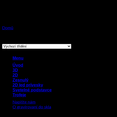
Přeskočit
na
obsah
Domů
/
Produkty se štítkem „momenty“
Zobrazen jediný výsledek
Menu
Úvod
3D
2D
Zesnulý
2D led prívesky
Svetelné podstavce
Trofeje
Napište nám
O gravirovaní do skla