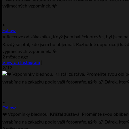
•
Follow
⭐ Recenze od zákazníka „Když jsem balíček otevřel, byl jsem na
Každý se ptal, kde jsem ho objednal. Rozhodně doporučuji každ
výjimečných vzpomínek. 💎
2 měsíce ago
View on Instagram
|
2/12
•
Follow
❤️ Vzpomínky blednou. Křišťál zůstává. Proměňte svou oblíbeno
vyrábíme na zakázku podle vaší fotografie. 📸💎 🎁 Dárek, který
2 měsíce ago