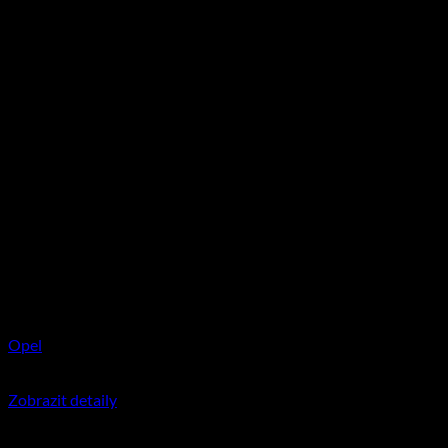
Opel
350
Kč
včetně DPH
Zobrazit detaily