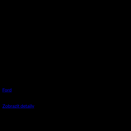
Ford
350
Kč
včetně DPH
Zobrazit detaily