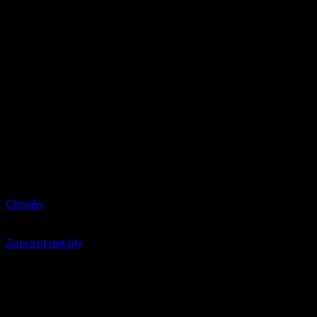
Citroën
350
Kč
včetně DPH
Zobrazit detaily