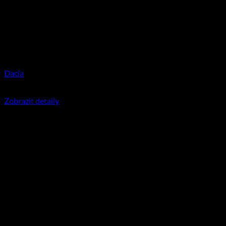
Dacia
350
Kč
včetně DPH
Zobrazit detaily