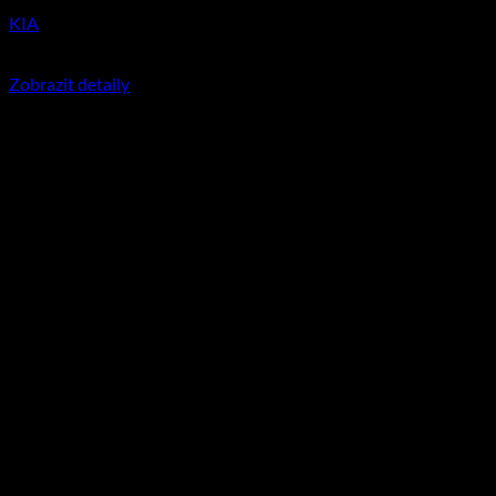
KIA
350
Kč
včetně DPH
Zobrazit detaily