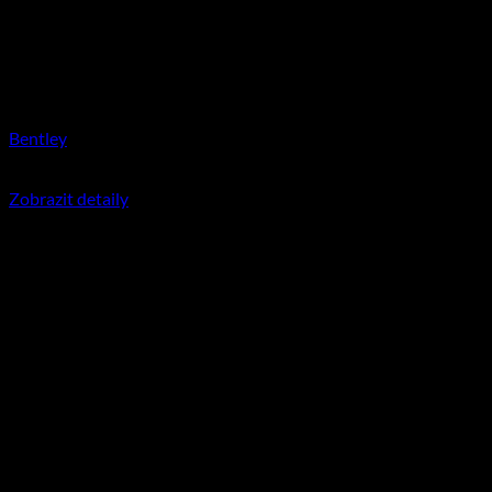
Bentley
350
Kč
včetně DPH
Zobrazit detaily