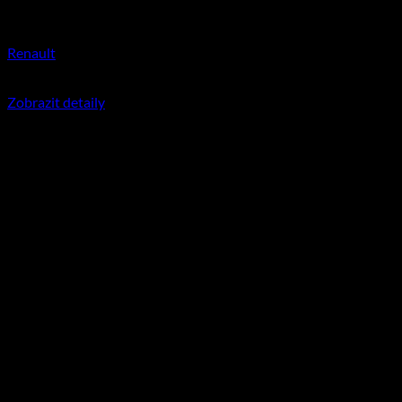
Renault
350
Kč
včetně DPH
Zobrazit detaily