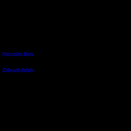
Mercedes-Benz
350
Kč
včetně DPH
Zobrazit detaily