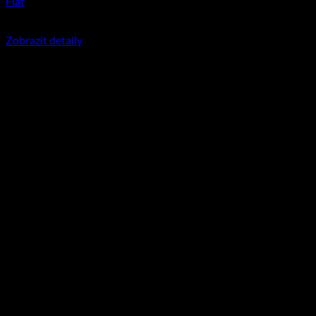
Fiat
350
Kč
včetně DPH
Zobrazit detaily