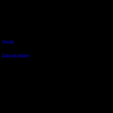
Honda
350
Kč
včetně DPH
Zobrazit detaily