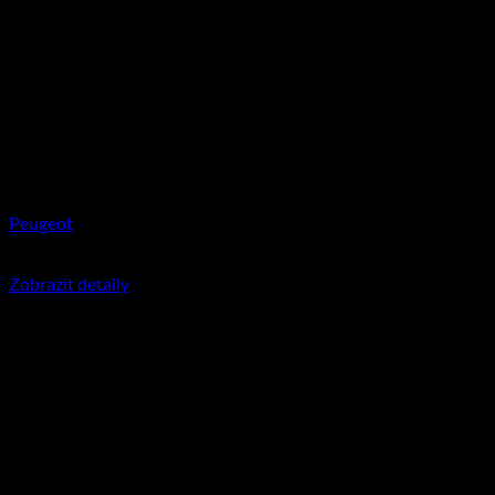
Peugeot
350
Kč
včetně DPH
Zobrazit detaily