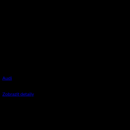
Audi
350
Kč
včetně DPH
Zobrazit detaily