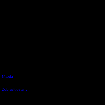
Mazda
350
Kč
včetně DPH
Zobrazit detaily