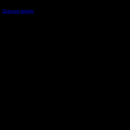
350
Kč
včetně DPH
Zobrazit detaily