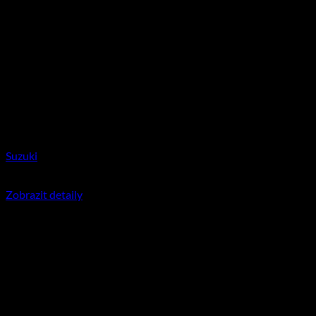
Suzuki
350
Kč
včetně DPH
Zobrazit detaily