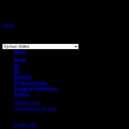
Přeskočit
na
obsah
Domů
/
Produkty se štítkem „přívěsek seat“
Zobrazeno 22 výsledků
Menu
Úvod
3D
2D
Zesnulý
2D led prívesky
Svetelné podstavce
Trofeje
Napište nám
O gravirovaní do skla
Košík /
0
Kč