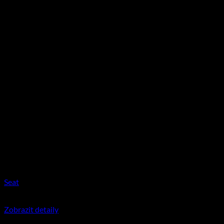
Seat
350
Kč
včetně DPH
Zobrazit detaily