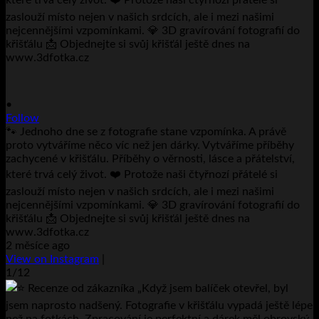
•
Follow
🐾 Jednoho dne se z fotografie stane vzpomínka. A právě
proto vytváříme něco víc než jen dárky. Vytváříme příběhy
zachycené v křišťálu. Příběhy o věrnosti, lásce a přátelství,
které trvá celý život. ❤️ Protože naši čtyřnozí přátelé si
zaslouží místo nejen v našich srdcích, ale i mezi našimi
nejcennějšími vzpomínkami. 💎 3D gravírování fotografií do
křišťálu 📩 Objednejte si svůj křišťál ještě dnes na
www.3dfotka.cz
2 měsíce ago
View on Instagram
|
1/12