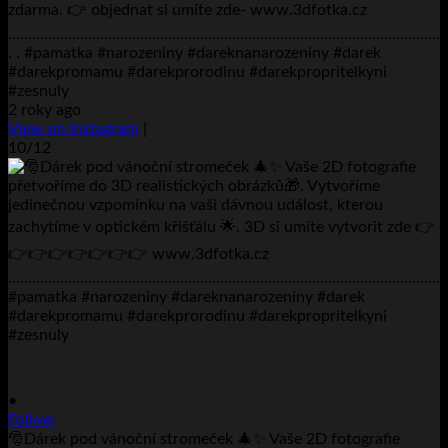
zdarma. 👉 objednat si umíte zde- www.3dfotka.cz
………………………………………………………………………………………………
. . #pamatka #narozeniny #dareknanarozeniny #darek
#darekpromamu #darekprorodinu #darekpropritelkyni
#zesnuly
2 roky ago
View on Instagram
|
10/12
•
Follow
🎅Dárek pod vánoční stromeček 🎄✨ Vaše 2D fotografie