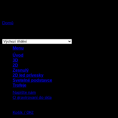
Přeskočit
na
obsah
Domů
/
Produkty se štítkem „svátek“
Zobrazeny 2 výsledky
Menu
Úvod
3D
2D
Zesnulý
2D led prívesky
Svetelné podstavce
Trofeje
Napište nám
O gravirovaní do skla
Košík /
0
Kč