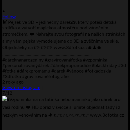
•
Follow
🐩 Pejsek ve 3D – jedinečný dárek🎁, který potěší dětská
srdíčka a vytvoří magickou atmosféru pod vánočním
stromečkem. ❤️ Nahrajte svou fotografii na našich stránkách
a my vám pejska vymodelujeme do 3D a zvěčníme ve skle.
Objednávky na 👉 👉👉 www.3dfotka.cz🎄🎄🎄
…………………………………………………………………..
#dáreknanarozeniny #gravírovanáfotka #vzpomínka
#personalizovanýdárek #dárekproprarodiče #blackfriday #3d
#fotka #dárekpromámu #dárek #vánoce #fotkadoskla
#3dfotka #gravírovanéfotografie
2 roky ago
View on Instagram
|
7/12