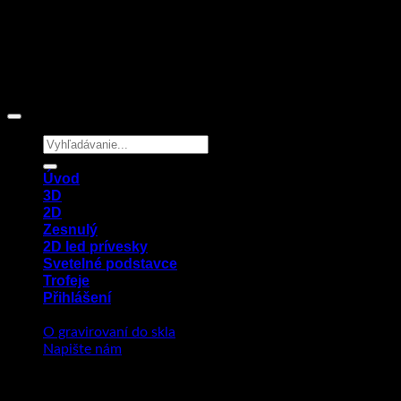
Hledat:
Úvod
3D
2D
Zesnulý
2D led prívesky
Svetelné podstavce
Trofeje
Přihlášení
O gravirovaní do skla
Napište nám