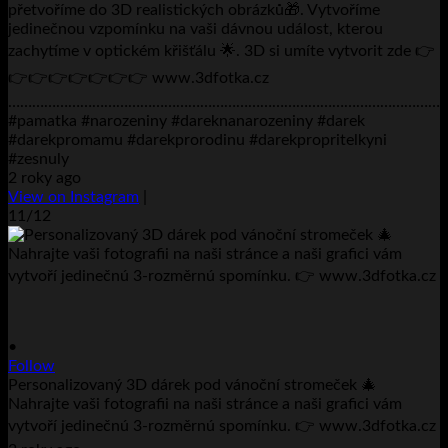
přetvoříme do 3D realistických obrázků🎁. Vytvoříme
jedinečnou vzpomínku na vaši dávnou událost, kterou
zachytíme v optickém křišťálu 🌟. 3D si umíte vytvorit zde 👉
👉👉👉👉👉👉👉 www.3dfotka.cz
………………………………………………………………………………………………..
#pamatka #narozeniny #dareknanarozeniny #darek
#darekpromamu #darekprorodinu #darekpropritelkyni
#zesnuly
2 roky ago
View on Instagram
|
11/12
•
Follow
Personalizovaný 3D dárek pod vánoční stromeček 🎄
Nahrajte vaši fotografii na naši stránce a naši grafici vám
vytvoří jedinečnú 3-rozměrnú spomínku. 👉 www.3dfotka.cz