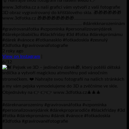
🎅 Nahrajte svou fotografii na našem webu 👉
www.3dfotka.cz a naši grafici vám vytvoří z vaší fotografie
3D obraz vygravírovaný do křišťálového skla. 🎁🎁🎁🎁🎁🎁
www.3dfotka.cz 🎁🎁🎁🎁🎁🎁🎁🎁………………………………….
…………………………………………………………… #dárekknarozeninám
#gravírovanáfotka #vzpomínka #personalizovanýdárek
#dárekpróbabičku #blackfriday #3d #fotka #dárekprómámu
#dárek #vánoce #fotkanasklo #fotkadoskla #zesnulý
#3dfotka #gravírovanáfotografie
2 roky ago
View on Instagram
|
6/12