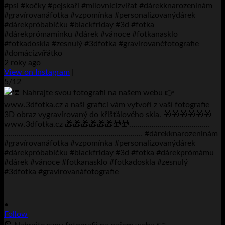
#psi #kočky #pejskaři #milovnícizvířat #dárekknarozeninám
#gravírovanáfotka #vzpomínka #personalizovanýdárek
#dárekpróbabičku #blackfriday #3d #fotka
#dárekprómaminku #dárek #vánoce #fotkanasklo
#fotkadoskla #zesnulý #3dfotka #gravírovanéfotografie
#domácízvířátko
2 roky ago
View on Instagram
|
5/12
•
Follow