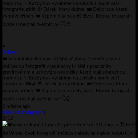
•
Follow
❤️ Vzpomínky blednou. Křišťál zůstává. Proměňte svou
oblíbenou fotografii v jedinečný křišťál s precizním
gravírováním a uchovejte okamžiky, které mají skutečnou
hodnotu. ✨ Každý kus vyrábíme na zakázku podle vaší
fotografie. 📸💎 🎁 Dárek, který dojme. 🏡 Dekorace, která
vypráví příběh. ❤️ Vzpomínka na celý život. Kterou fotografii
byste si nechali zvěčnit vy? 👇😊
2 měsíce ago
View on Instagram
|
3/12