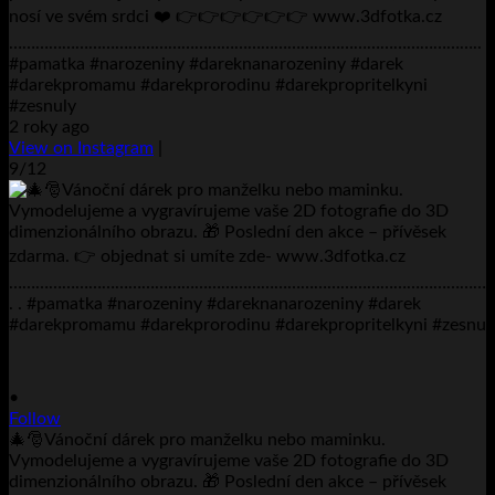
nosí ve svém srdci ❤️ 👉👉👉👉👉👉 www.3dfotka.cz
……………………………………………………………………………………………..
#pamatka #narozeniny #dareknanarozeniny #darek
#darekpromamu #darekprorodinu #darekpropritelkyni
#zesnuly
2 roky ago
View on Instagram
|
9/12
•
Follow
🎄🎅Vánoční dárek pro manželku nebo maminku.
Vymodelujeme a vygravírujeme vaše 2D fotografie do 3D
dimenzionálního obrazu. 🎁 Poslední den akce – přívěsek