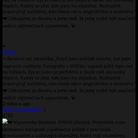
•
Follow
⭐ Recenze od zákazníka „Když jsem balíček otevřel, byl jsem
naprosto nadšený. Fotografie v křišťálu vypadá ještě lépe než
na fotkách. Zpracování je perfektní a dárek měl obrovský
úspěch. Každý se ptal, kde jsem ho objednal. Rozhodně
doporučuji každému, kdo hledá něco originálního a osobního.“
❤️ Děkujeme za důvěru a jsme rádi, že jsme mohli být součástí
vašich výjimečných vzpomínek. 💎
2 měsíce ago
View on Instagram
|
2/12