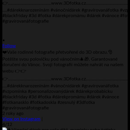
•
Follow
❤️Vaše rodinné fotografie přetvořené do 3D obrazu.🎅
Potěšte svou polovičku pod vánočním🎄🎁. Garantované
doručení do Vánoc. Svoji fotografii můžete nahrát na našem
webu 👉👉
👉……………………………….www.3Dfotka.cz…………………………
….#dárekknarozeninám #vánočnídárek #gravírovanáfotka
#vzpomínka #personalizovanýdárek #dárekprobabicku
#blackfriday #3d #fotka #dárekpromámu #dárek #vánoce
#fotkanasklo #fotkadoskla #zesnulý #3dfotka
#gravírovanáfotografie
2 roky ago
View on Instagram
|
4/12