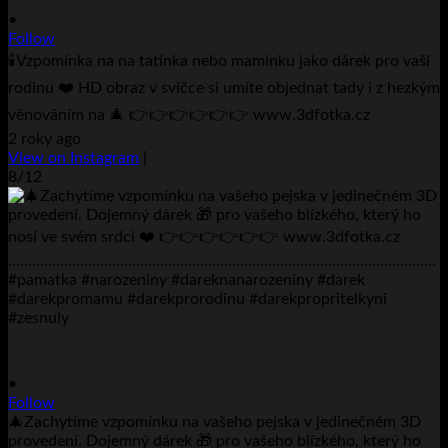
•
Follow
🕯️Vzpomínka na na tatínka nebo maminku jako dárek pro vaši
rodinu ❤️ HD obraz v svíčce si umíte objednat tady i z hezkým
věnováním na 🎄 👉👉👉👉👉👉 www.3dfotka.cz
2 roky ago
View on Instagram
|
8/12
•
Follow
🎄Zachytíme vzpomínku na vašeho pejska v jedinečném 3D
provedení. Dojemný dárek 🎁 pro vašeho blízkého, který ho