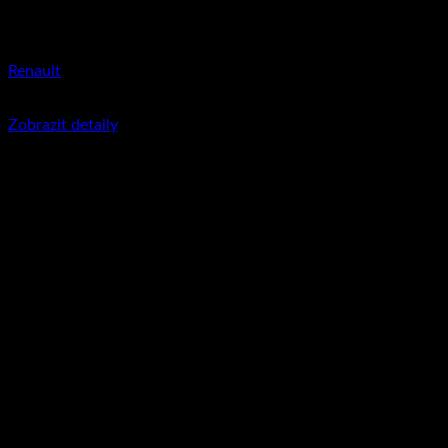
Renault
350
Kč
včetně DPH
Zobrazit detaily