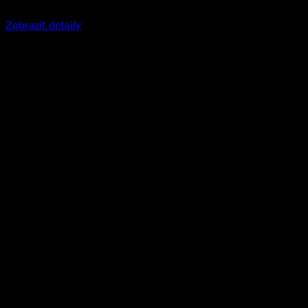
350
Kč
včetně DPH
Zobrazit detaily