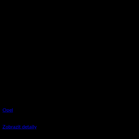
Opel
350
Kč
včetně DPH
Zobrazit detaily