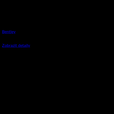
Bentley
350
Kč
včetně DPH
Zobrazit detaily