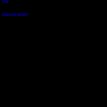
Fiat
350
Kč
včetně DPH
Zobrazit detaily