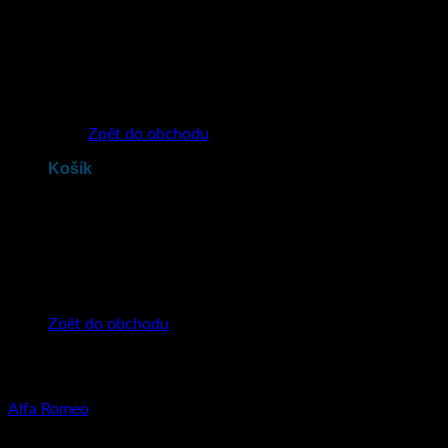
Žádné produkty v košíku.
Zpět do obchodu
Košík
Žádné produkty v košíku.
Zpět do obchodu
Alfa Romeo
350
Kč
včetně DPH