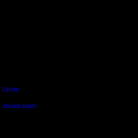
Citroën
350
Kč
včetně DPH
Zobrazit detaily