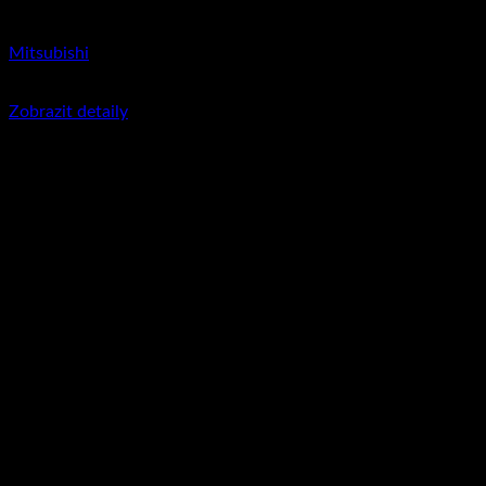
Mitsubishi
350
Kč
včetně DPH
Zobrazit detaily