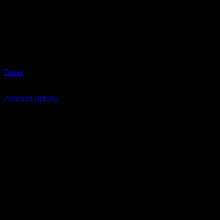
Dacia
350
Kč
včetně DPH
Zobrazit detaily