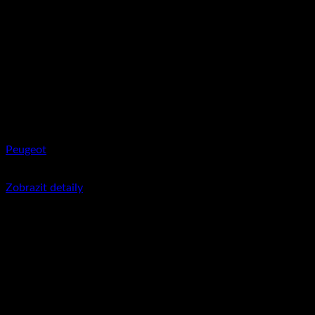
Peugeot
350
Kč
včetně DPH
Zobrazit detaily