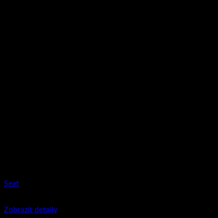
Seat
350
Kč
včetně DPH
Zobrazit detaily