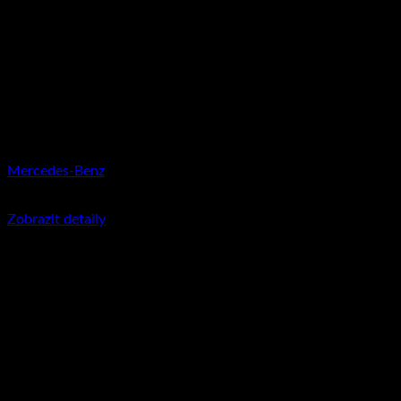
Mercedes-Benz
350
Kč
včetně DPH
Zobrazit detaily