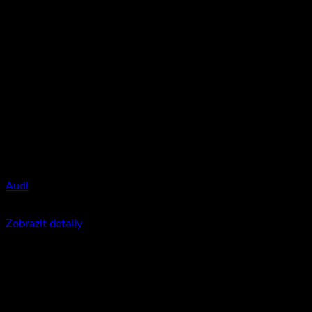
Audi
350
Kč
včetně DPH
Zobrazit detaily