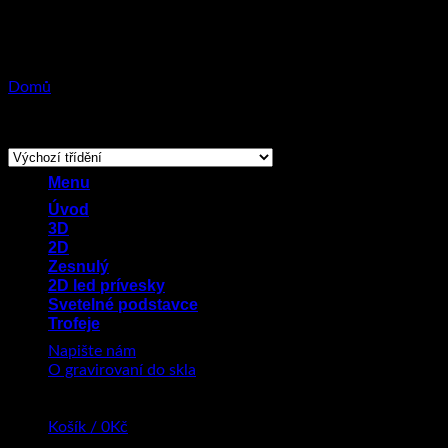
Přeskočit
na
obsah
Domů
/
Produkty se štítkem „svítící přívěsky auta“
Zobrazeno 22 výsledků
Menu
Úvod
3D
2D
Zesnulý
2D led prívesky
Svetelné podstavce
Trofeje
Napište nám
O gravirovaní do skla
Košík /
0
Kč