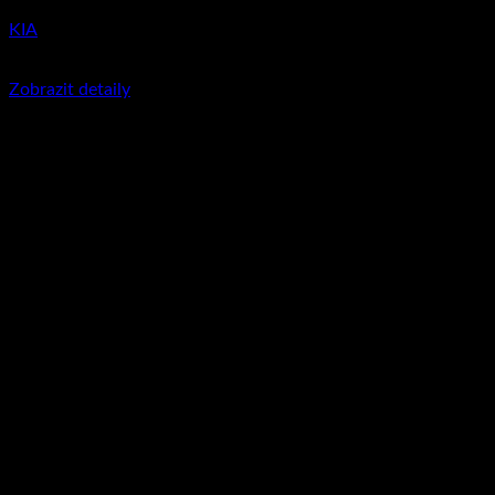
KIA
350
Kč
včetně DPH
Zobrazit detaily