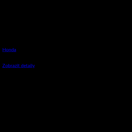
Honda
350
Kč
včetně DPH
Zobrazit detaily