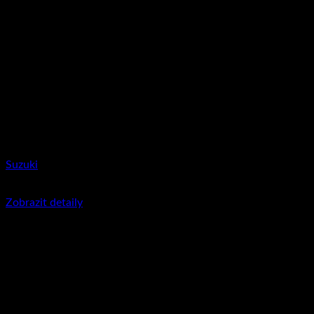
Suzuki
350
Kč
včetně DPH
Zobrazit detaily