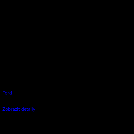
Ford
350
Kč
včetně DPH
Zobrazit detaily