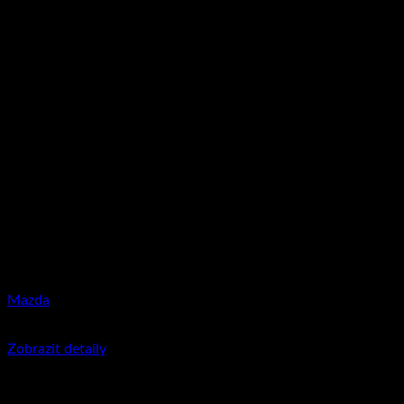
Mazda
350
Kč
včetně DPH
Zobrazit detaily