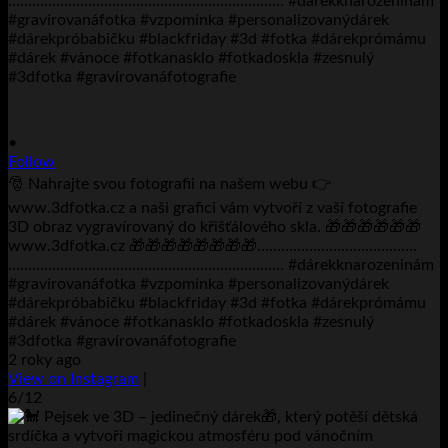
•
Follow
🎅 Nahrajte svou fotografii na našem webu 👉
www.3dfotka.cz a naši grafici vám vytvoří z vaší fotografie
3D obraz vygravírovaný do křišťálového skla. 🎁🎁🎁🎁🎁🎁
www.3dfotka.cz 🎁🎁🎁🎁🎁🎁🎁🎁………………………………….
…………………………………………………………… #dárekknarozeninám
#gravírovanáfotka #vzpomínka #personalizovanýdárek
#dárekpróbabičku #blackfriday #3d #fotka #dárekprómámu
#dárek #vánoce #fotkanasklo #fotkadoskla #zesnulý
#3dfotka #gravírovanáfotografie
2 roky ago
View on Instagram
|
6/12