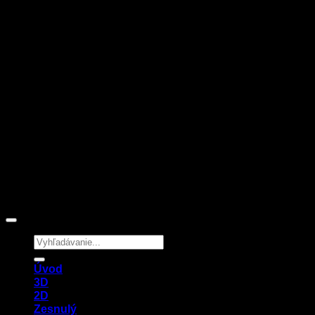
Hledat:
Úvod
3D
2D
Zesnulý