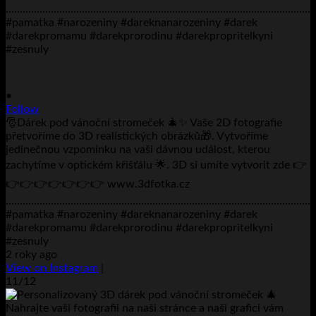
•
Follow
🎅Dárek pod vánoční stromeček 🎄✨ Vaše 2D fotografie
přetvoříme do 3D realistických obrázků🎁. Vytvoříme
jedinečnou vzpomínku na vaši dávnou událost, kterou
zachytíme v optickém křišťálu 🌟. 3D si umíte vytvorit zde 👉
👉👉👉👉👉👉👉 www.3dfotka.cz
………………………………………………………………………………………………..
#pamatka #narozeniny #dareknanarozeniny #darek
#darekpromamu #darekprorodinu #darekpropritelkyni
#zesnuly
2 roky ago
View on Instagram
|
11/12