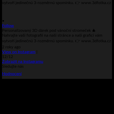
•
Follow
Personalizovaný 3D dárek pod vánoční stromeček 🎄
Nahrajte vaši fotografii na naši stránce a naši grafici vám
vytvoří jedinečnú 3-rozměrnú spomínku. 👉 www.3dfotka.cz
2 roky ago
View on Instagram
|
12/12
Zobrazit na Instagramu
Sledujte nás
Hodnocení