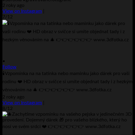
2 roky ago
View on Instagram
|
7/12
•
Follow
🕯️Vzpomínka na na tatínka nebo maminku jako dárek pro vaši
rodinu ❤️ HD obraz v svíčce si umíte objednat tady i z hezkým
věnováním na 🎄 👉👉👉👉👉👉 www.3dfotka.cz
2 roky ago
View on Instagram
|
8/12