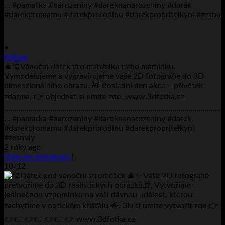
•
Follow
🎄🎅Vánoční dárek pro manželku nebo maminku.
Vymodelujeme a vygravírujeme vaše 2D fotografie do 3D
dimenzionálního obrazu. 🎁 Poslední den akce – přívěsek
zdarma. 👉 objednat si umíte zde- www.3dfotka.cz
………………………………………………………………………………………………
. . #pamatka #narozeniny #dareknanarozeniny #darek
#darekpromamu #darekprorodinu #darekpropritelkyni
#zesnuly
2 roky ago
View on Instagram
|
10/12