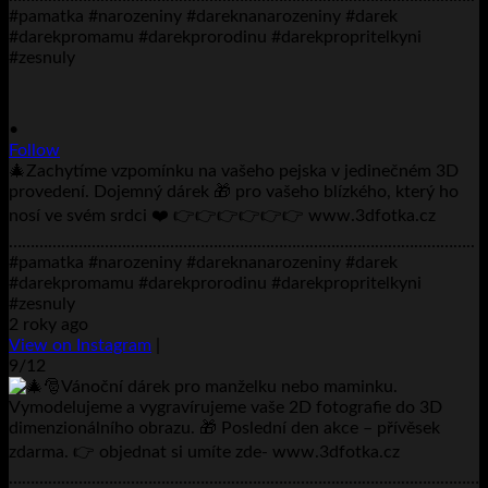
•
Follow
🎄Zachytíme vzpomínku na vašeho pejska v jedinečném 3D
provedení. Dojemný dárek 🎁 pro vašeho blízkého, který ho
nosí ve svém srdci ❤️ 👉👉👉👉👉👉 www.3dfotka.cz
……………………………………………………………………………………………..
#pamatka #narozeniny #dareknanarozeniny #darek
#darekpromamu #darekprorodinu #darekpropritelkyni
#zesnuly
2 roky ago
View on Instagram
|
9/12