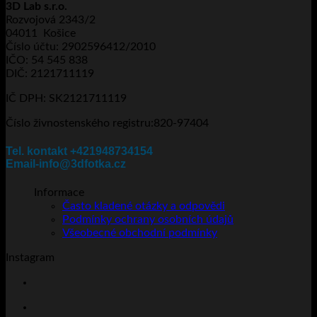
3D Lab s.r.o.
více
5.820Kč
Rozvojová 2343/2
variant.
04011 Košice
Možnosti
Číslo účtu: 2902596412/2010
lze
IČO: 54 545 838
vybrat
DIČ: 2121711119
na
stránce
IČ DPH: SK2121711119
produktu
Číslo živnostenského registru:820-97404
Tel. kontakt +421948734154
Email-info@3dfotka.cz
Informace
Často kladené otázky a odpovědi
Podmínky ochrany osobních údajů
Všeobecné obchodní podmínky
Instagram