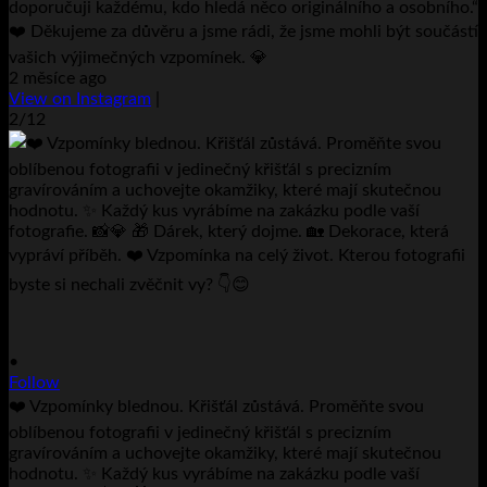
doporučuji každému, kdo hledá něco originálního a osobního.“
❤️ Děkujeme za důvěru a jsme rádi, že jsme mohli být součástí
vašich výjimečných vzpomínek. 💎
2 měsíce ago
View on Instagram
|
2/12
•
Follow
❤️ Vzpomínky blednou. Křišťál zůstává. Proměňte svou
oblíbenou fotografii v jedinečný křišťál s precizním
gravírováním a uchovejte okamžiky, které mají skutečnou
hodnotu. ✨ Každý kus vyrábíme na zakázku podle vaší