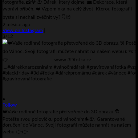
fotografie. 📸💎 🎁 Dárek, který dojme. 🏡 Dekorace, která
vypráví příběh. ❤️ Vzpomínka na celý život. Kterou fotografii
byste si nechali zvěčnit vy? 👇😊
2 měsíce ago
View on Instagram
|
3/12
•
Follow
❤️Vaše rodinné fotografie přetvořené do 3D obrazu.🎅
Potěšte svou polovičku pod vánočním🎄🎁. Garantované
doručení do Vánoc. Svoji fotografii můžete nahrát na našem
webu 👉👉