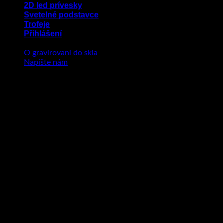
2D led prívesky
Svetelné podstavce
Trofeje
Přihlášení
O gravirovaní do skla
Napište nám