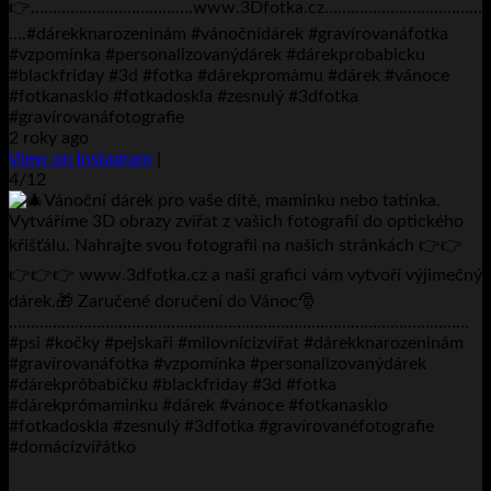
👉……………………………….www.3Dfotka.cz…………………………
….#dárekknarozeninám #vánočnídárek #gravírovanáfotka
#vzpomínka #personalizovanýdárek #dárekprobabicku
#blackfriday #3d #fotka #dárekpromámu #dárek #vánoce
#fotkanasklo #fotkadoskla #zesnulý #3dfotka
#gravírovanáfotografie
2 roky ago
View on Instagram
|
4/12