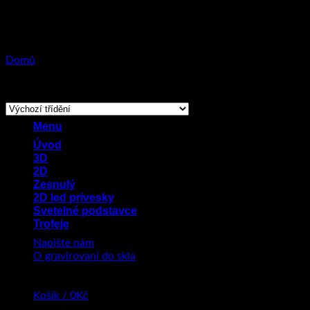
Přeskočit
na
obsah
Domů
/
Produkty se štítkem „text“
Zobrazen jediný výsledek
Menu
Úvod
3D
2D
Zesnulý
2D led prívesky
Svetelné podstavce
Trofeje
Napište nám
O gravirovaní do skla
Košík /
0
Kč