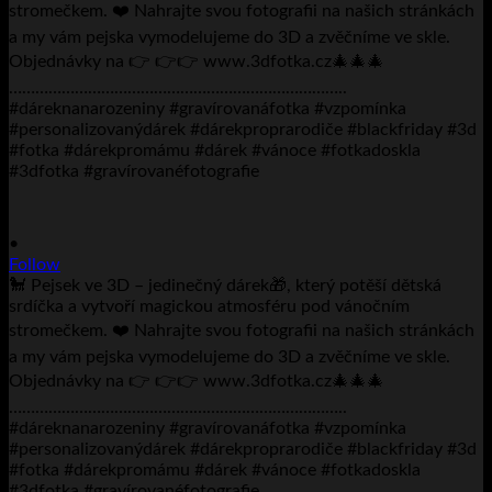
•
Follow
🐩 Pejsek ve 3D – jedinečný dárek🎁, který potěší dětská
srdíčka a vytvoří magickou atmosféru pod vánočním
stromečkem. ❤️ Nahrajte svou fotografii na našich stránkách
a my vám pejska vymodelujeme do 3D a zvěčníme ve skle.
Objednávky na 👉 👉👉 www.3dfotka.cz🎄🎄🎄
…………………………………………………………………..
#dáreknanarozeniny #gravírovanáfotka #vzpomínka
#personalizovanýdárek #dárekproprarodiče #blackfriday #3d
#fotka #dárekpromámu #dárek #vánoce #fotkadoskla
#3dfotka #gravírovanéfotografie