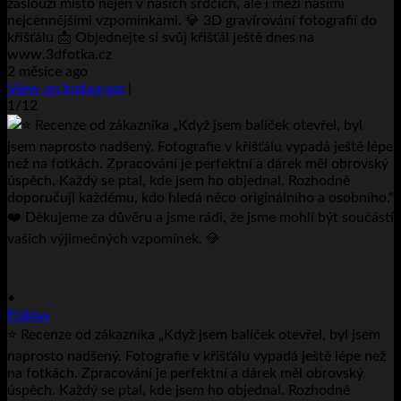
zaslouží místo nejen v našich srdcích, ale i mezi našimi
nejcennějšími vzpomínkami. 💎 3D gravírování fotografií do
křišťálu 📩 Objednejte si svůj křišťál ještě dnes na
www.3dfotka.cz
2 měsíce ago
View on Instagram
|
1/12
•
Follow
⭐ Recenze od zákazníka „Když jsem balíček otevřel, byl jsem
naprosto nadšený. Fotografie v křišťálu vypadá ještě lépe než
na fotkách. Zpracování je perfektní a dárek měl obrovský
úspěch. Každý se ptal, kde jsem ho objednal. Rozhodně