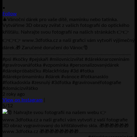
•
Follow
🎄Vánoční dárek pro vaše dítě, maminku nebo tatínka.
Vytváříme 3D obrazy zvířat z vašich fotografií do optického
křišťálu. Nahrajte svou fotografii na našich stránkách 👉👉
👉👉👉 www.3dfotka.cz a naši grafici vám vytvoří výjimečný
dárek.🎁 Zaručené doručení do Vánoc🎅
……………………………………………………………………………………………
#psi #kočky #pejskaři #milovnícizvířat #dárekknarozeninám
#gravírovanáfotka #vzpomínka #personalizovanýdárek
#dárekpróbabičku #blackfriday #3d #fotka
#dárekprómaminku #dárek #vánoce #fotkanasklo
#fotkadoskla #zesnulý #3dfotka #gravírovanéfotografie
#domácízvířátko
2 roky ago
View on Instagram
|
5/12