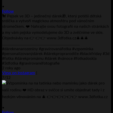
•
Follow
🐩 Pejsek ve 3D – jedinečný dárek🎁, který potěší dětská
srdíčka a vytvoří magickou atmosféru pod vánočním
stromečkem. ❤️ Nahrajte svou fotografii na našich stránkách
a my vám pejska vymodelujeme do 3D a zvěčníme ve skle.
Objednávky na 👉 👉👉 www.3dfotka.cz🎄🎄🎄
…………………………………………………………………..
#dáreknanarozeniny #gravírovanáfotka #vzpomínka
#personalizovanýdárek #dárekproprarodiče #blackfriday #3d
#fotka #dárekpromámu #dárek #vánoce #fotkadoskla
#3dfotka #gravírovanéfotografie
2 roky ago
View on Instagram
|
7/12
•
Follow