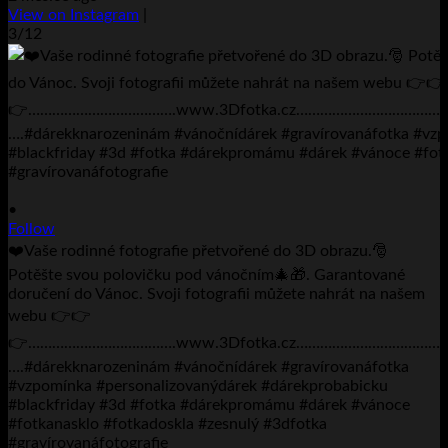
View on Instagram
|
3/12
•
Follow
❤️Vaše rodinné fotografie přetvořené do 3D obrazu.🎅
Potěšte svou polovičku pod vánočním🎄🎁. Garantované
doručení do Vánoc. Svoji fotografii můžete nahrát na našem
webu 👉👉
👉……………………………….www.3Dfotka.cz…………………………
….#dárekknarozeninám #vánočnídárek #gravírovanáfotka
#vzpomínka #personalizovanýdárek #dárekprobabicku
#blackfriday #3d #fotka #dárekpromámu #dárek #vánoce
#fotkanasklo #fotkadoskla #zesnulý #3dfotka
#gravírovanáfotografie