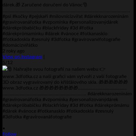
dárek.🎁 Zaručené doručení do Vánoc🎅
……………………………………………………………………………………………
#psi #kočky #pejskaři #milovnícizvířat #dárekknarozeninám
#gravírovanáfotka #vzpomínka #personalizovanýdárek
#dárekpróbabičku #blackfriday #3d #fotka
#dárekprómaminku #dárek #vánoce #fotkanasklo
#fotkadoskla #zesnulý #3dfotka #gravírovanéfotografie
#domácízvířátko
2 roky ago
View on Instagram
|
5/12
•
Follow