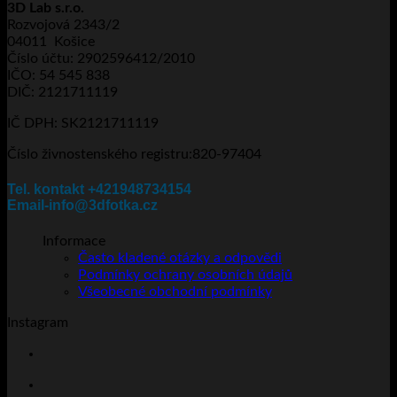
3D Lab s.r.o.
více
2.530Kč
Rozvojová 2343/2
variant.
04011 Košice
Možnosti
Číslo účtu: 2902596412/2010
lze
IČO: 54 545 838
vybrat
DIČ: 2121711119
na
stránce
IČ DPH: SK2121711119
produktu
Číslo živnostenského registru:820-97404
Tel. kontakt +421948734154
Email-info@3dfotka.cz
Informace
Často kladené otázky a odpovědi
Podmínky ochrany osobních údajů
Všeobecné obchodní podmínky
Instagram