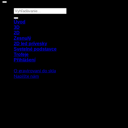
Hledat:
Úvod
3D
2D
Zesnulý
2D led prívesky
Svetelné podstavce
Trofeje
Přihlášení
O gravirovaní do skla
Napište nám