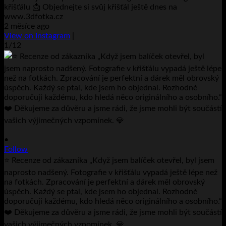
křišťálu 📩 Objednejte si svůj křišťál ještě dnes na
www.3dfotka.cz
2 měsíce ago
View on Instagram
|
1/12
•
Follow
⭐ Recenze od zákazníka „Když jsem balíček otevřel, byl jsem
naprosto nadšený. Fotografie v křišťálu vypadá ještě lépe než
na fotkách. Zpracování je perfektní a dárek měl obrovský
úspěch. Každý se ptal, kde jsem ho objednal. Rozhodně
doporučuji každému, kdo hledá něco originálního a osobního.“
❤️ Děkujeme za důvěru a jsme rádi, že jsme mohli být součástí
vašich výjimečných vzpomínek. 💎