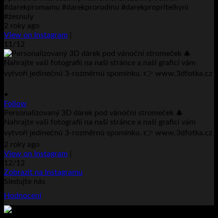
#darekpromamu #darekprorodinu #darekpropritelkyni
#zesnuly
2 roky ago
View on Instagram
|
11/12
•
Follow
Personalizovaný 3D dárek pod vánoční stromeček 🎄
Nahrajte vaši fotografii na naši stránce a naši grafici vám
vytvoří jedinečnú 3-rozměrnú spomínku. 👉 www.3dfotka.cz
2 roky ago
View on Instagram
|
12/12
Zobrazit na Instagramu
Sledujte nás
Hodnocení