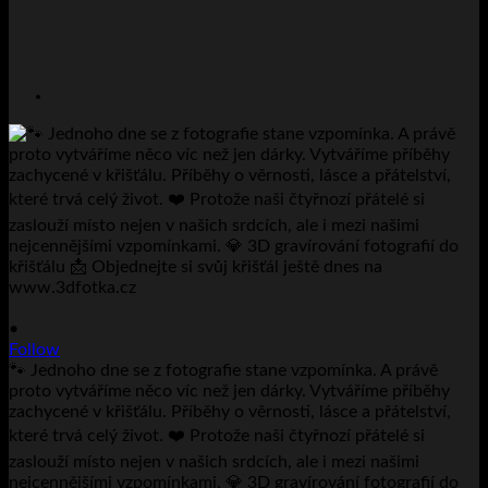
•
Follow
🐾 Jednoho dne se z fotografie stane vzpomínka. A právě
proto vytváříme něco víc než jen dárky. Vytváříme příběhy
zachycené v křišťálu. Příběhy o věrnosti, lásce a přátelství,
které trvá celý život. ❤️ Protože naši čtyřnozí přátelé si
zaslouží místo nejen v našich srdcích, ale i mezi našimi
nejcennějšími vzpomínkami. 💎 3D gravírování fotografií do