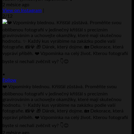
2 měsíce ago
View on Instagram
|
2/12
•
Follow
❤️ Vzpomínky blednou. Křišťál zůstává. Proměňte svou
oblíbenou fotografii v jedinečný křišťál s precizním
gravírováním a uchovejte okamžiky, které mají skutečnou
hodnotu. ✨ Každý kus vyrábíme na zakázku podle vaší
fotografie. 📸💎 🎁 Dárek, který dojme. 🏡 Dekorace, která
vypráví příběh. ❤️ Vzpomínka na celý život. Kterou fotografii
byste si nechali zvěčnit vy? 👇😊
2 měsíce ago