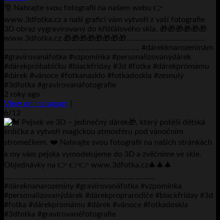
🎅 Nahrajte svou fotografii na našem webu 👉
www.3dfotka.cz a naši grafici vám vytvoří z vaší fotografie
3D obraz vygravírovaný do křišťálového skla. 🎁🎁🎁🎁🎁🎁
www.3dfotka.cz 🎁🎁🎁🎁🎁🎁🎁🎁………………………………….
…………………………………………………………… #dárekknarozeninám
#gravírovanáfotka #vzpomínka #personalizovanýdárek
#dárekpróbabičku #blackfriday #3d #fotka #dárekprómámu
#dárek #vánoce #fotkanasklo #fotkadoskla #zesnulý
#3dfotka #gravírovanáfotografie
2 roky ago
View on Instagram
|
6/12