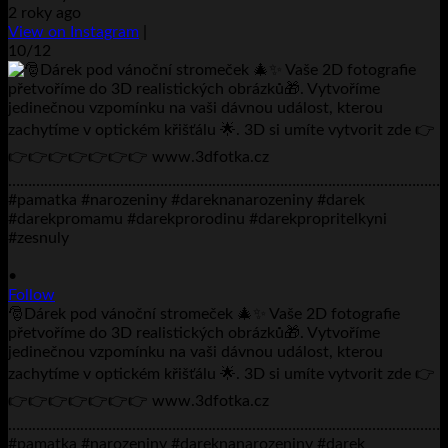
2 roky ago
View on Instagram
|
10/12
•
Follow
🎅Dárek pod vánoční stromeček 🎄✨ Vaše 2D fotografie
přetvoříme do 3D realistických obrázků🎁. Vytvoříme
jedinečnou vzpomínku na vaši dávnou událost, kterou
zachytíme v optickém křišťálu 🌟. 3D si umíte vytvorit zde 👉
👉👉👉👉👉👉👉 www.3dfotka.cz
………………………………………………………………………………………………..
#pamatka #narozeniny #dareknanarozeniny #darek