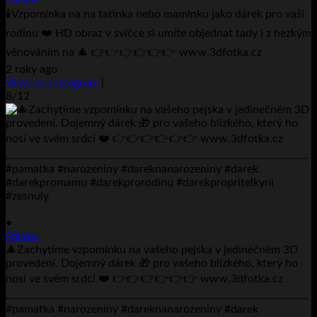
🕯️Vzpomínka na na tatínka nebo maminku jako dárek pro vaši
rodinu ❤️ HD obraz v svíčce si umíte objednat tady i z hezkým
věnováním na 🎄 👉👉👉👉👉👉 www.3dfotka.cz
2 roky ago
View on Instagram
|
8/12
•
Follow
🎄Zachytíme vzpomínku na vašeho pejska v jedinečném 3D
provedení. Dojemný dárek 🎁 pro vašeho blízkého, který ho
nosí ve svém srdci ❤️ 👉👉👉👉👉👉 www.3dfotka.cz
……………………………………………………………………………………………..
#pamatka #narozeniny #dareknanarozeniny #darek