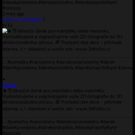
#darekpromamu #darekprorodinu #darekpropritelkyni
#zesnuly
2 roky ago
View on Instagram
|
9/12
•
Follow
🎄🎅Vánoční dárek pro manželku nebo maminku.
Vymodelujeme a vygravírujeme vaše 2D fotografie do 3D
dimenzionálního obrazu. 🎁 Poslední den akce – přívěsek
zdarma. 👉 objednat si umíte zde- www.3dfotka.cz
………………………………………………………………………………………………
. . #pamatka #narozeniny #dareknanarozeniny #darek
#darekpromamu #darekprorodinu #darekpropritelkyni
#zesnuly