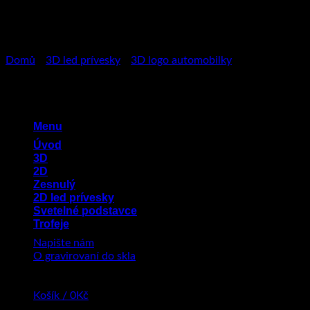
Přeskočit
na
obsah
Domů
/
3D led prívesky
/
3D logo automobilky
Menu
Úvod
3D
2D
Zesnulý
2D led prívesky
Svetelné podstavce
Trofeje
Napište nám
O gravirovaní do skla
Košík /
0
Kč