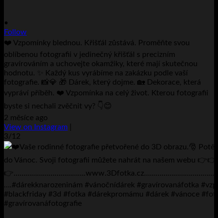
•
Follow
❤️ Vzpomínky blednou. Křišťál zůstává. Proměňte svou
oblíbenou fotografii v jedinečný křišťál s precizním
gravírováním a uchovejte okamžiky, které mají skutečnou
hodnotu. ✨ Každý kus vyrábíme na zakázku podle vaší
fotografie. 📸💎 🎁 Dárek, který dojme. 🏡 Dekorace, která
vypráví příběh. ❤️ Vzpomínka na celý život. Kterou fotografii
byste si nechali zvěčnit vy? 👇😊
2 měsíce ago
View on Instagram
|
3/12