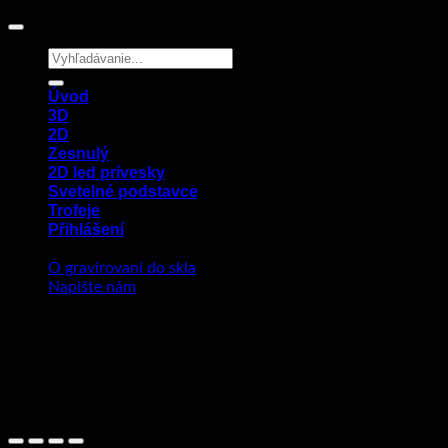
Hledat:
Úvod
3D
2D
Zesnulý
2D led prívesky
Svetelné podstavce
Trofeje
Přihlášení
O gravirovaní do skla
Napište nám