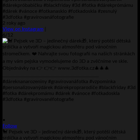
#dárekpróbabičku #blackfriday #3d #fotka #dárekprómámu
#dárek #vánoce #fotkanasklo #fotkadoskla #zesnulý
#3dfotka #gravírovanáfotografie
2 roky ago
View on Instagram
|
6/12
•
Follow
🐩 Pejsek ve 3D – jedinečný dárek🎁, který potěší dětská
srdíčka a vytvoří magickou atmosféru pod vánočním