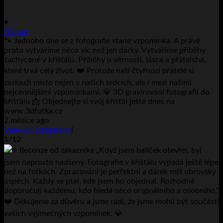
•
Follow
🐾 Jednoho dne se z fotografie stane vzpomínka. A právě
proto vytváříme něco víc než jen dárky. Vytváříme příběhy
zachycené v křišťálu. Příběhy o věrnosti, lásce a přátelství,
které trvá celý život. ❤️ Protože naši čtyřnozí přátelé si
zaslouží místo nejen v našich srdcích, ale i mezi našimi
nejcennějšími vzpomínkami. 💎 3D gravírování fotografií do
křišťálu 📩 Objednejte si svůj křišťál ještě dnes na
www.3dfotka.cz
2 měsíce ago
View on Instagram
|
1/12