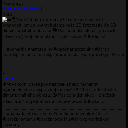
2 roky ago
View on Instagram
|
9/12
•
Follow
🎄🎅Vánoční dárek pro manželku nebo maminku.
Vymodelujeme a vygravírujeme vaše 2D fotografie do 3D
dimenzionálního obrazu. 🎁 Poslední den akce – přívěsek
zdarma. 👉 objednat si umíte zde- www.3dfotka.cz
………………………………………………………………………………………………
. . #pamatka #narozeniny #dareknanarozeniny #darek
#darekpromamu #darekprorodinu #darekpropritelkyni
#zesnuly