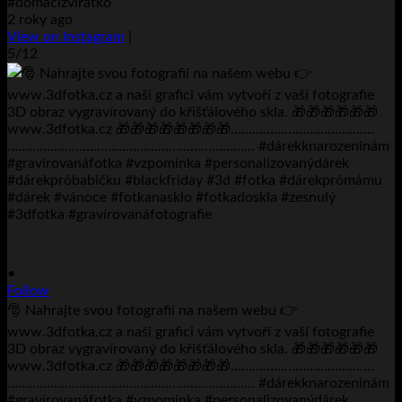
#domácízvířátko
2 roky ago
View on Instagram
|
5/12
•
Follow
🎅 Nahrajte svou fotografii na našem webu 👉
www.3dfotka.cz a naši grafici vám vytvoří z vaší fotografie
3D obraz vygravírovaný do křišťálového skla. 🎁🎁🎁🎁🎁🎁
www.3dfotka.cz 🎁🎁🎁🎁🎁🎁🎁🎁………………………………….
…………………………………………………………… #dárekknarozeninám
#gravírovanáfotka #vzpomínka #personalizovanýdárek