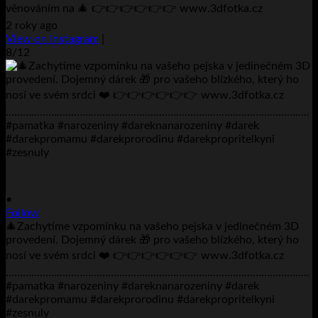
věnováním na 🎄 👉👉👉👉👉👉 www.3dfotka.cz
2 roky ago
View on Instagram
|
8/12
•
Follow
🎄Zachytíme vzpomínku na vašeho pejska v jedinečném 3D
provedení. Dojemný dárek 🎁 pro vašeho blízkého, který ho
nosí ve svém srdci ❤️ 👉👉👉👉👉👉 www.3dfotka.cz
……………………………………………………………………………………………..
#pamatka #narozeniny #dareknanarozeniny #darek
#darekpromamu #darekprorodinu #darekpropritelkyni
#zesnuly