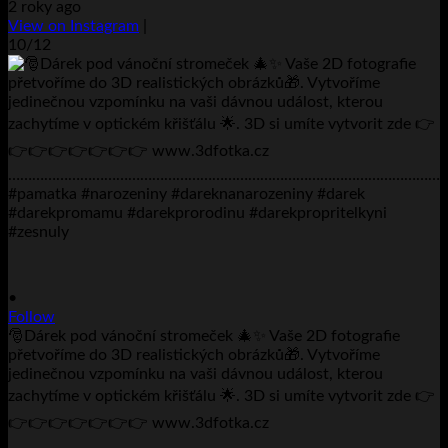
2 roky ago
View on Instagram
|
10/12
•
Follow
🎅Dárek pod vánoční stromeček 🎄✨ Vaše 2D fotografie
přetvoříme do 3D realistických obrázků🎁. Vytvoříme
jedinečnou vzpomínku na vaši dávnou událost, kterou
zachytíme v optickém křišťálu 🌟. 3D si umíte vytvorit zde 👉
👉👉👉👉👉👉👉 www.3dfotka.cz
………………………………………………………………………………………………..