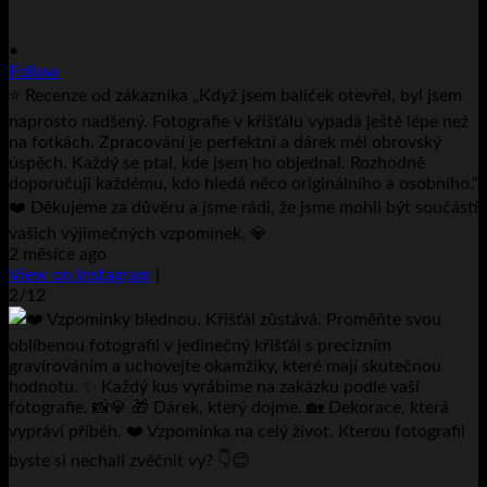
•
Follow
⭐ Recenze od zákazníka „Když jsem balíček otevřel, byl jsem
naprosto nadšený. Fotografie v křišťálu vypadá ještě lépe než
na fotkách. Zpracování je perfektní a dárek měl obrovský
úspěch. Každý se ptal, kde jsem ho objednal. Rozhodně
doporučuji každému, kdo hledá něco originálního a osobního.“
❤️ Děkujeme za důvěru a jsme rádi, že jsme mohli být součástí
vašich výjimečných vzpomínek. 💎
2 měsíce ago
View on Instagram
|
2/12