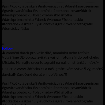
•
Follow
🎄Vánoční dárek pro vaše dítě, maminku nebo tatínka.
Vytváříme 3D obrazy zvířat z vašich fotografií do optického
křišťálu. Nahrajte svou fotografii na našich stránkách 👉👉
👉👉👉 www.3dfotka.cz a naši grafici vám vytvoří výjimečný
dárek.🎁 Zaručené doručení do Vánoc🎅
……………………………………………………………………………………………
#psi #kočky #pejskaři #milovnícizvířat #dárekknarozeninám
#gravírovanáfotka #vzpomínka #personalizovanýdárek
#dárekpróbabičku #blackfriday #3d #fotka
#dárekprómaminku #dárek #vánoce #fotkanasklo
#fotkadoskla #zesnulý #3dfotka #gravírovanéfotografie