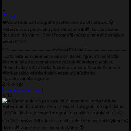
•
Follow
❤️Vaše rodinné fotografie přetvořené do 3D obrazu.🎅
Potěšte svou polovičku pod vánočním🎄🎁. Garantované
doručení do Vánoc. Svoji fotografii můžete nahrát na našem
webu 👉👉
👉……………………………….www.3Dfotka.cz…………………………
….#dárekknarozeninám #vánočnídárek #gravírovanáfotka
#vzpomínka #personalizovanýdárek #dárekprobabicku
#blackfriday #3d #fotka #dárekpromámu #dárek #vánoce
#fotkanasklo #fotkadoskla #zesnulý #3dfotka
#gravírovanáfotografie
2 roky ago
View on Instagram
|
4/12