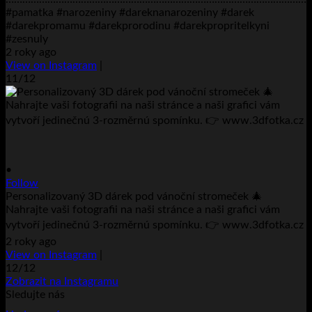
#pamatka #narozeniny #dareknanarozeniny #darek
#darekpromamu #darekprorodinu #darekpropritelkyni
#zesnuly
2 roky ago
View on Instagram
|
11/12
•
Follow
Personalizovaný 3D dárek pod vánoční stromeček 🎄
Nahrajte vaši fotografii na naši stránce a naši grafici vám
vytvoří jedinečnú 3-rozměrnú spomínku. 👉 www.3dfotka.cz
2 roky ago
View on Instagram
|
12/12
Zobrazit na Instagramu
Sledujte nás