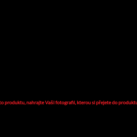
o produktu, nahrajte Vaši fotografii, kterou si přejete do produkt
aktičtější co vám tým 3Dfotka nabízí. Vygravírujeme vaše dětičky, 
větší sympatii, především kvůli jednoduchému tvaru a výborné vyu
na přívěsku pěkně rozsvítí. Rozměr:20xmmx30mmx15mm. Každý přív
budete jedním z nich.