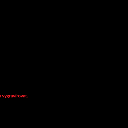
u vygravírovat.
domácí mazlíčky, Vašich milovaných, kterých můžete nosit stále s
žitelnosti. V naší nabídce najdete ledkové podsvícení modré
ěsek Vám doručíme v jedinečném dárkovém balení. Technika