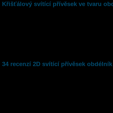
Křišťálový svítící přívěsek ve tvaru ob
je to nejpraktičtější co vám tým 3Dfotka nabízí. Vygravírujeme 
si získal největší sympatii, především kvůli jednoduchému tvaru 
přívěsku pěkně rozsvítí. Každý přívěsek Vám doručíme v jedinečné
Rozměr: 20mm x 30mm x 15mm (Led bilá), 30mm x 42mm x 12mm 
LED barva
Červená, Modrá, Zelená
34 recenzí
2D svítící přívěsek obdélník
Powered by