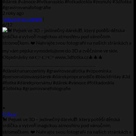
#dárek #vánoce #fotkanasklo #fotkadoskla #zesnulý #3dfotka
#gravírovanáfotografie
2 roky ago
View on Instagram
|
6/12
•
Follow
🐩 Pejsek ve 3D – jedinečný dárek🎁, který potěší dětská
srdíčka a vytvoří magickou atmosféru pod vánočním
stromečkem. ❤️ Nahrajte svou fotografii na našich stránkách a