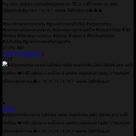
my vám pejska vymodelujeme do 3D a zvěčníme ve skle.
Objednávky na 👉 👉👉 www.3dfotka.cz🎄🎄🎄
…………………………………………………………………..
#dáreknanarozeniny #gravírovanáfotka #vzpomínka
#personalizovanýdárek #dárekproprarodiče #blackfriday #3d
#fotka #dárekpromámu #dárek #vánoce #fotkadoskla
#3dfotka #gravírovanéfotografie
2 roky ago
View on Instagram
|
7/12
•
Follow
🕯️Vzpomínka na na tatínka nebo maminku jako dárek pro vaši
rodinu ❤️ HD obraz v svíčce si umíte objednat tady i z hezkým
věnováním na 🎄 👉👉👉👉👉👉 www.3dfotka.cz