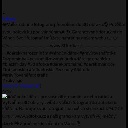
•
Follow
❤️Vaše rodinné fotografie přetvořené do 3D obrazu.🎅 Potěšte
svou polovičku pod vánočním🎄🎁. Garantované doručení do
Vánoc. Svoji fotografii můžete nahrát na našem webu 👉👉
👉……………………………….www.3Dfotka.cz…………………………
….#dárekknarozeninám #vánočnídárek #gravírovanáfotka
#vzpomínka #personalizovanýdárek #dárekprobabicku
#blackfriday #3d #fotka #dárekpromámu #dárek #vánoce
#fotkanasklo #fotkadoskla #zesnulý #3dfotka
#gravírovanáfotografie
2 roky ago
View on Instagram
|
4/12