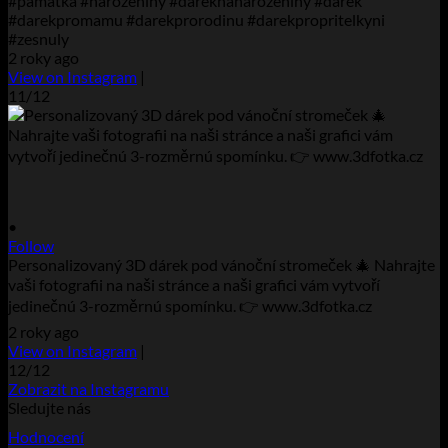
#pamatka #narozeniny #dareknanarozeniny #darek
#darekpromamu #darekprorodinu #darekpropritelkyni
#zesnuly
2 roky ago
View on Instagram
|
11/12
•
Follow
Personalizovaný 3D dárek pod vánoční stromeček 🎄 Nahrajte
vaši fotografii na naši stránce a naši grafici vám vytvoří
jedinečnú 3-rozměrnú spomínku. 👉 www.3dfotka.cz
2 roky ago
View on Instagram
|
12/12
Zobrazit na Instagramu
Sledujte nás
Hodnocení