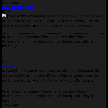
2 roky ago
View on Instagram
|
8/12
•
Follow
🎄Zachytíme vzpomínku na vašeho pejska v jedinečném 3D
provedení. Dojemný dárek 🎁 pro vašeho blízkého, který ho
nosí ve svém srdci ❤️ 👉👉👉👉👉👉 www.3dfotka.cz
……………………………………………………………………………………………..
#pamatka #narozeniny #dareknanarozeniny #darek
#darekpromamu #darekprorodinu #darekpropritelkyni
#zesnuly
2 roky ago