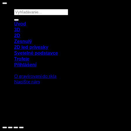
Hledat:
Úvod
3D
2D
Zesnulý
2D led prívesky
Svetelné podstavce
Trofeje
Přihlášení
O gravirovaní do skla
Napište nám