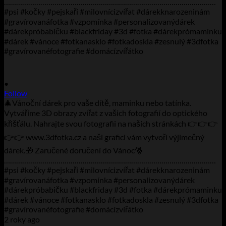
•
Follow
🎄Vánoční dárek pro vaše dítě, maminku nebo tatínka.
Vytváříme 3D obrazy zvířat z vašich fotografií do optického
křišťálu. Nahrajte svou fotografii na našich stránkách 👉👉👉
👉👉 www.3dfotka.cz a naši grafici vám vytvoří výjimečný
dárek.🎁 Zaručené doručení do Vánoc🎅
……………………………………………………………………………………………
#psi #kočky #pejskaři #milovnícizvířat #dárekknarozeninám
#gravírovanáfotka #vzpomínka #personalizovanýdárek
#dárekpróbabičku #blackfriday #3d #fotka #dárekprómaminku
#dárek #vánoce #fotkanasklo #fotkadoskla #zesnulý #3dfotka
#gravírovanéfotografie #domácízvířátko
2 roky ago