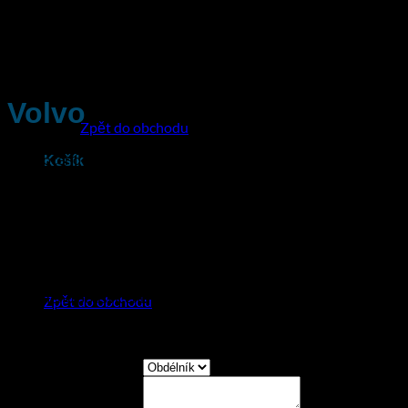
Žádné produkty v košíku.
Volvo
Zpět do obchodu
Hodnoceno
5
z 5 na základě
1
hodnocení zákazníka
Košík
350
Kč
včetně DPH
Vygravírujeme Vám do ledkového přívěsku 3D logo
automobilky Volvo s vaší SPZ nebo vaším vlastním věnováním.
Každá klíčenka vám přijde v pěkné dárkové krabičce.
Žádné produkty v košíku.
U každého přívěsku si můžete zvolit barvu modrého nebo
červeného podsvícení.
Zpět do obchodu
Potěš nejbližšího tímto jedinečným dárkem, který ti vyrobíme
na míru.
Vyberte tvar přívěsku
Dodatečné informace