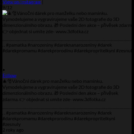
View on Instagram
|
9/12
•
Follow
🎄🎅Vánoční dárek pro manželku nebo maminku.
Vymodelujeme a vygravírujeme vaše 2D fotografie do 3D
dimenzionálního obrazu. 🎁 Poslední den akce – přívěsek
zdarma. 👉 objednat si umíte zde- www.3dfotka.cz
………………………………………………………………………………………………
. . #pamatka #narozeniny #dareknanarozeniny #darek
#darekpromamu #darekprorodinu #darekpropritelkyni
#zesnuly
2 roky ago