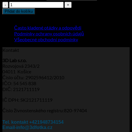
Volvo
množství
Přidat do košíku
Informace
Často kladené otázky a odpovědi
Podmínky ochrany osobních údajů
Všeobecné obchodní podmínky
Kontakt
3D Lab s.r.o.
Rozvojová 2343/2
04011 Košice
Číslo účtu: 2902596412/2010
IČO: 54 545 838
DIČ: 2121711119
IČ DPH: SK2121711119
Číslo živnostenského registru:820-97404
Tel. kontakt +421948734154
Email-info@3dfotka.cz