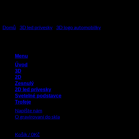
Přeskočit
na
obsah
Domů
/
3D led prívesky
/
3D logo automobilky
Menu
Úvod
3D
2D
Zesnulý
2D led prívesky
Svetelné podstavce
Trofeje
Napište nám
O gravirovaní do skla
Košík /
0
Kč