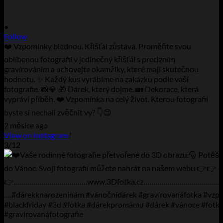
•
Follow
❤️ Vzpomínky blednou. Křišťál zůstává. Proměňte svou
oblíbenou fotografii v jedinečný křišťál s precizním
gravírováním a uchovejte okamžiky, které mají skutečnou
hodnotu. ✨ Každý kus vyrábíme na zakázku podle vaší
fotografie. 📸💎 🎁 Dárek, který dojme. 🏡 Dekorace, která
vypráví příběh. ❤️ Vzpomínka na celý život. Kterou fotografii
byste si nechali zvěčnit vy? 👇😊
2 měsíce ago
View on Instagram
|
3/12