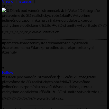
View on Instagram
|
10/12
•
Follow
🎅Dárek pod vánoční stromeček 🎄✨ Vaše 2D fotografie
přetvoříme do 3D realistických obrázků🎁. Vytvoříme
jedinečnou vzpomínku na vaši dávnou událost, kterou
zachytíme v optickém křišťálu 🌟. 3D si umíte vytvorit zde 👉
👉👉👉👉👉👉👉 www.3dfotka.cz
………………………………………………………………………………………………..