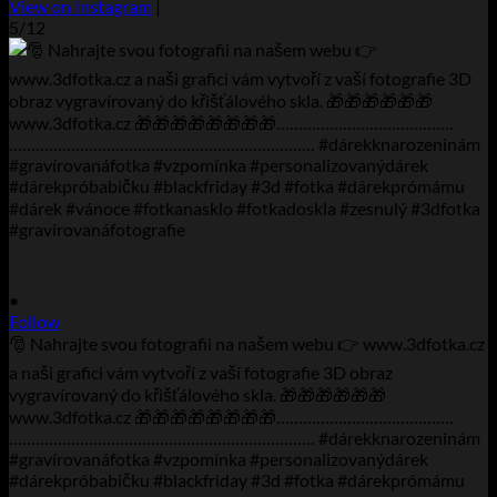
View on Instagram
|
5/12
•
Follow
🎅 Nahrajte svou fotografii na našem webu 👉 www.3dfotka.cz
a naši grafici vám vytvoří z vaší fotografie 3D obraz
vygravírovaný do křišťálového skla. 🎁🎁🎁🎁🎁🎁
www.3dfotka.cz 🎁🎁🎁🎁🎁🎁🎁🎁………………………………….
…………………………………………………………… #dárekknarozeninám
#gravírovanáfotka #vzpomínka #personalizovanýdárek
#dárekpróbabičku #blackfriday #3d #fotka #dárekprómámu