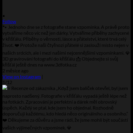
•
Follow
🐾 Jednoho dne se z fotografie stane vzpomínka. A právě proto
vytváříme něco víc než jen dárky. Vytváříme příběhy zachycené
v křišťálu. Příběhy o věrnosti, lásce a přátelství, které trvá celý
život. ❤️ Protože naši čtyřnozí přátelé si zaslouží místo nejen v
našich srdcích, ale i mezi našimi nejcennějšími vzpomínkami. 💎
3D gravírování fotografií do křišťálu 📩 Objednejte si svůj
křišťál ještě dnes na www.3dfotka.cz
2 měsíce ago
View on Instagram
|
1/12