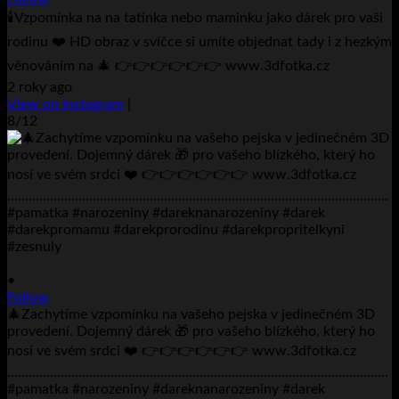
🕯️Vzpomínka na na tatínka nebo maminku jako dárek pro vaši
rodinu ❤️ HD obraz v svíčce si umíte objednat tady i z hezkým
věnováním na 🎄 👉👉👉👉👉👉 www.3dfotka.cz
2 roky ago
View on Instagram
|
8/12
•
Follow
🎄Zachytíme vzpomínku na vašeho pejska v jedinečném 3D
provedení. Dojemný dárek 🎁 pro vašeho blízkého, který ho
nosí ve svém srdci ❤️ 👉👉👉👉👉👉 www.3dfotka.cz
……………………………………………………………………………………………..
#pamatka #narozeniny #dareknanarozeniny #darek