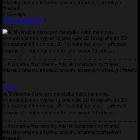
#darekpromamu #darekprorodinu #darekpropritelkyni
#zesnuly
2 roky ago
View on Instagram
|
9/12
•
Follow
🎄🎅Vánoční dárek pro manželku nebo maminku.
Vymodelujeme a vygravírujeme vaše 2D fotografie do 3D
dimenzionálního obrazu. 🎁 Poslední den akce – přívěsek
zdarma. 👉 objednat si umíte zde- www.3dfotka.cz
………………………………………………………………………………………………
. . #pamatka #narozeniny #dareknanarozeniny #darek
#darekpromamu #darekprorodinu #darekpropritelkyni
#zesnuly