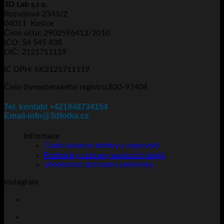
3D Lab s.r.o.
více
Rozvojová 2343/2
variant.
04011 Košice
Možnosti
Číslo účtu: 2902596412/2010
lze
IČO: 54 545 838
vybrat
DIČ: 2121711119
na
stránce
IČ DPH: SK2121711119
produktu
Číslo živnostenského registru:820-97404
Tel. kontakt +421948734154
Email-info@3dfotka.cz
Informace
Často kladené otázky a odpovědi
Podmínky ochrany osobních údajů
Všeobecné obchodní podmínky
Instagram