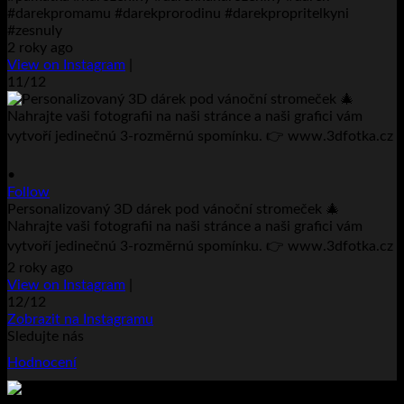
#darekpromamu #darekprorodinu #darekpropritelkyni
#zesnuly
2 roky ago
View on Instagram
|
11/12
•
Follow
Personalizovaný 3D dárek pod vánoční stromeček 🎄
Nahrajte vaši fotografii na naši stránce a naši grafici vám
vytvoří jedinečnú 3-rozměrnú spomínku. 👉 www.3dfotka.cz
2 roky ago
View on Instagram
|
12/12
Zobrazit na Instagramu
Sledujte nás
Hodnocení