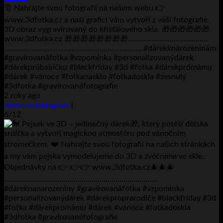
🎅 Nahrajte svou fotografii na našem webu 👉
www.3dfotka.cz a naši grafici vám vytvoří z vaší fotografie
3D obraz vygravírovaný do křišťálového skla. 🎁🎁🎁🎁🎁🎁
www.3dfotka.cz 🎁🎁🎁🎁🎁🎁🎁🎁………………………………….
…………………………………………………………… #dárekknarozeninám
#gravírovanáfotka #vzpomínka #personalizovanýdárek
#dárekpróbabičku #blackfriday #3d #fotka #dárekprómámu
#dárek #vánoce #fotkanasklo #fotkadoskla #zesnulý
#3dfotka #gravírovanáfotografie
2 roky ago
View on Instagram
|
6/12