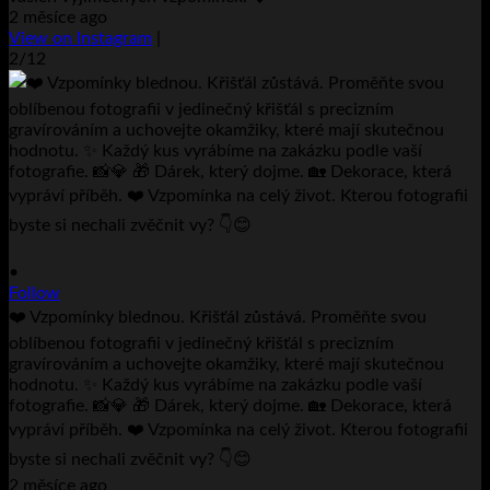
2 měsíce ago
View on Instagram
|
2/12
•
Follow
❤️ Vzpomínky blednou. Křišťál zůstává. Proměňte svou
oblíbenou fotografii v jedinečný křišťál s precizním
gravírováním a uchovejte okamžiky, které mají skutečnou
hodnotu. ✨ Každý kus vyrábíme na zakázku podle vaší
fotografie. 📸💎 🎁 Dárek, který dojme. 🏡 Dekorace, která
vypráví příběh. ❤️ Vzpomínka na celý život. Kterou fotografii
byste si nechali zvěčnit vy? 👇😊
2 měsíce ago