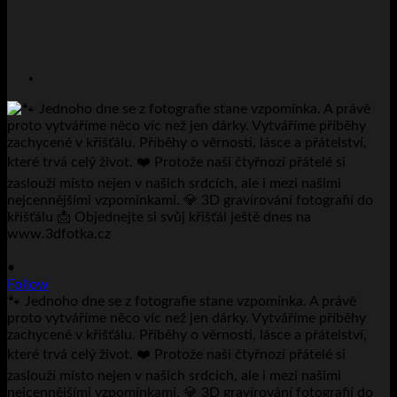
•
Follow
🐾 Jednoho dne se z fotografie stane vzpomínka. A právě
proto vytváříme něco víc než jen dárky. Vytváříme příběhy
zachycené v křišťálu. Příběhy o věrnosti, lásce a přátelství,
které trvá celý život. ❤️ Protože naši čtyřnozí přátelé si
zaslouží místo nejen v našich srdcích, ale i mezi našimi
nejcennějšími vzpomínkami. 💎 3D gravírování fotografií do