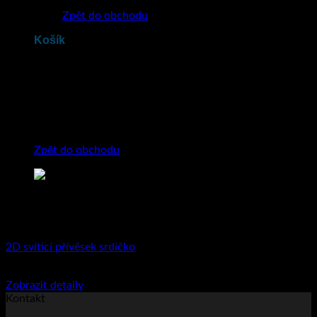
Zpět do obchodu
Košík
Žádné produkty v košíku.
Zpět do obchodu
2D svítící přívěsek srdíčko
500
Kč
včetně DPH
Tento
Zobrazit detaily
produkt
Kontakt
má