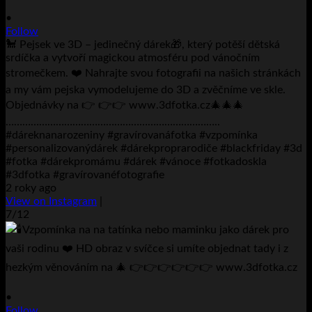
•
Follow
🐩 Pejsek ve 3D – jedinečný dárek🎁, který potěší dětská
srdíčka a vytvoří magickou atmosféru pod vánočním
stromečkem. ❤️ Nahrajte svou fotografii na našich stránkách
a my vám pejska vymodelujeme do 3D a zvěčníme ve skle.
Objednávky na 👉 👉👉 www.3dfotka.cz🎄🎄🎄
…………………………………………………………………..
#dáreknanarozeniny #gravírovanáfotka #vzpomínka
#personalizovanýdárek #dárekproprarodiče #blackfriday #3d
#fotka #dárekpromámu #dárek #vánoce #fotkadoskla
#3dfotka #gravírovanéfotografie
2 roky ago
View on Instagram
|
7/12
•
Follow