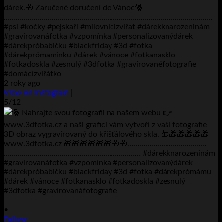
dárek.🎁 Zaručené doručení do Vánoc🎅
……………………………………………………………………………………………
#psi #kočky #pejskaři #milovnícizvířat #dárekknarozeninám
#gravírovanáfotka #vzpomínka #personalizovanýdárek
#dárekpróbabičku #blackfriday #3d #fotka
#dárekprómaminku #dárek #vánoce #fotkanasklo
#fotkadoskla #zesnulý #3dfotka #gravírovanéfotografie
#domácízvířátko
2 roky ago
View on Instagram
|
5/12
•
Follow