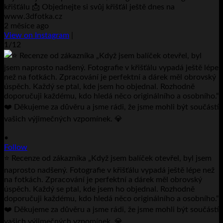
křišťálu 📩 Objednejte si svůj křišťál ještě dnes na
www.3dfotka.cz
2 měsíce ago
View on Instagram
|
1/12
•
Follow
⭐ Recenze od zákazníka „Když jsem balíček otevřel, byl jsem
naprosto nadšený. Fotografie v křišťálu vypadá ještě lépe než
na fotkách. Zpracování je perfektní a dárek měl obrovský
úspěch. Každý se ptal, kde jsem ho objednal. Rozhodně
doporučuji každému, kdo hledá něco originálního a osobního.“
❤️ Děkujeme za důvěru a jsme rádi, že jsme mohli být součástí
vašich výjimečných vzpomínek. 💎