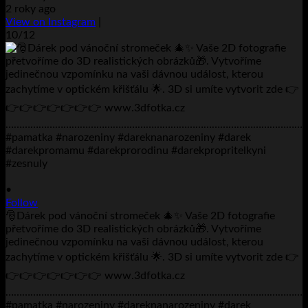
2 roky ago
View on Instagram
|
10/12
•
Follow
🎅Dárek pod vánoční stromeček 🎄✨ Vaše 2D fotografie
přetvoříme do 3D realistických obrázků🎁. Vytvoříme
jedinečnou vzpomínku na vaši dávnou událost, kterou
zachytíme v optickém křišťálu 🌟. 3D si umíte vytvorit zde 👉
👉👉👉👉👉👉👉 www.3dfotka.cz
………………………………………………………………………………………………..
#pamatka #narozeniny #dareknanarozeniny #darek