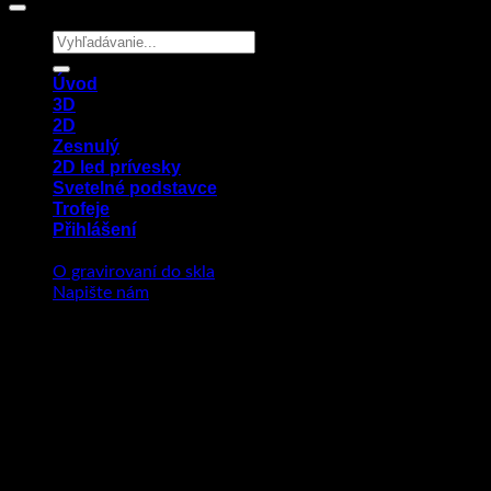
Hledat:
Úvod
3D
2D
Zesnulý
2D led prívesky
Svetelné podstavce
Trofeje
Přihlášení
O gravirovaní do skla
Napište nám