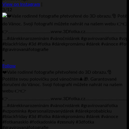
View on Instagram
|
3/12
•
Follow
❤️Vaše rodinné fotografie přetvořené do 3D obrazu.🎅
Potěšte svou polovičku pod vánočním🎄🎁. Garantované
doručení do Vánoc. Svoji fotografii můžete nahrát na našem
webu 👉👉
👉……………………………….www.3Dfotka.cz…………………………
….#dárekknarozeninám #vánočnídárek #gravírovanáfotka
#vzpomínka #personalizovanýdárek #dárekprobabicku
#blackfriday #3d #fotka #dárekpromámu #dárek #vánoce
#fotkanasklo #fotkadoskla #zesnulý #3dfotka
#gravírovanáfotografie