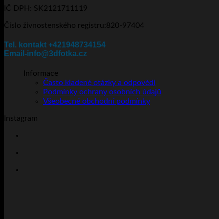
stránce
IČ DPH: SK2121711119
produktu
Číslo živnostenského registru:820-97404
Tel. kontakt +421948734154
Email-info@3dfotka.cz
Informace
Často kladené otázky a odpovědi
Podmínky ochrany osobních údajů
Všeobecné obchodní podmínky
Instagram