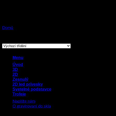
Přeskočit
na
obsah
Domů
/
Produkty se štítkem „význam“
Zobrazeny 2 výsledky
Menu
Úvod
3D
2D
Zesnulý
2D led prívesky
Svetelné podstavce
Trofeje
Napište nám
O gravirovaní do skla