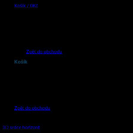
Košík /
0
Kč
Žádné produkty v košíku.
Zpět do obchodu
Košík
Žádné produkty v košíku.
Zpět do obchodu
3D srdce horizont