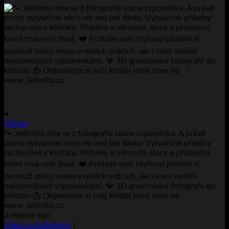
•
Follow
🐾 Jednoho dne se z fotografie stane vzpomínka. A právě
proto vytváříme něco víc než jen dárky. Vytváříme příběhy
zachycené v křišťálu. Příběhy o věrnosti, lásce a přátelství,
které trvá celý život. ❤️ Protože naši čtyřnozí přátelé si
zaslouží místo nejen v našich srdcích, ale i mezi našimi
nejcennějšími vzpomínkami. 💎 3D gravírování fotografií do
křišťálu 📩 Objednejte si svůj křišťál ještě dnes na
www.3dfotka.cz
2 měsíce ago
View on Instagram
|