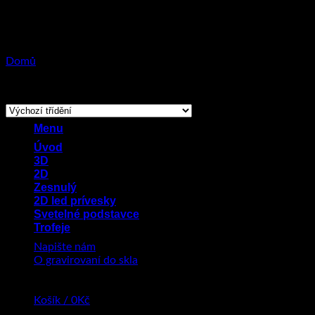
Přeskočit
na
obsah
Domů
/
Produkty se štítkem „Vzpomínky“
Zobrazeno 10 výsledků
Menu
Úvod
3D
2D
Zesnulý
2D led prívesky
Svetelné podstavce
Trofeje
Napište nám
O gravirovaní do skla
Košík /
0
Kč