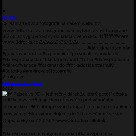
•
Follow
🎅 Nahrajte svou fotografii na našem webu 👉
www.3dfotka.cz a naši grafici vám vytvoří z vaší fotografie
3D obraz vygravírovaný do křišťálového skla. 🎁🎁🎁🎁🎁🎁
www.3dfotka.cz 🎁🎁🎁🎁🎁🎁🎁🎁………………………………….
…………………………………………………………… #dárekknarozeninám
#gravírovanáfotka #vzpomínka #personalizovanýdárek
#dárekpróbabičku #blackfriday #3d #fotka #dárekprómámu
#dárek #vánoce #fotkanasklo #fotkadoskla #zesnulý
#3dfotka #gravírovanáfotografie
2 roky ago
View on Instagram
|
6/12