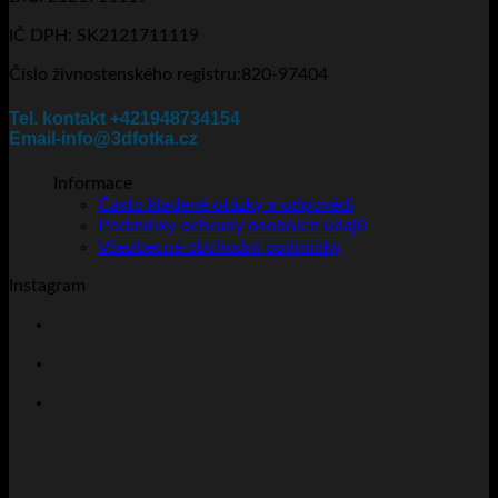
stránce
IČ DPH: SK2121711119
produktu
Číslo živnostenského registru:820-97404
Tel. kontakt +421948734154
Email-info@3dfotka.cz
Informace
Často kladené otázky a odpovědi
Podmínky ochrany osobních údajů
Všeobecné obchodní podmínky
Instagram