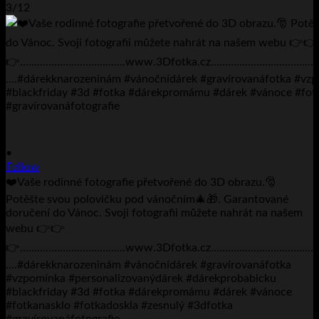
3/12
•
Follow
❤️Vaše rodinné fotografie přetvořené do 3D obrazu.🎅
Potěšte svou polovičku pod vánočním🎄🎁. Garantované
doručení do Vánoc. Svoji fotografii můžete nahrát na našem
webu 👉👉
👉……………………………….www.3Dfotka.cz…………………………
….#dárekknarozeninám #vánočnídárek #gravírovanáfotka
#vzpomínka #personalizovanýdárek #dárekprobabicku
#blackfriday #3d #fotka #dárekpromámu #dárek #vánoce
#fotkanasklo #fotkadoskla #zesnulý #3dfotka
#gravírovanáfotografie