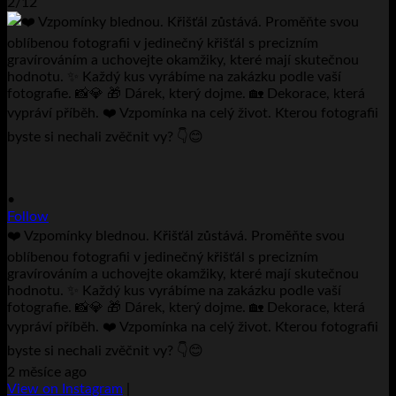
2/12
•
Follow
❤️ Vzpomínky blednou. Křišťál zůstává. Proměňte svou
oblíbenou fotografii v jedinečný křišťál s precizním
gravírováním a uchovejte okamžiky, které mají skutečnou
hodnotu. ✨ Každý kus vyrábíme na zakázku podle vaší
fotografie. 📸💎 🎁 Dárek, který dojme. 🏡 Dekorace, která
vypráví příběh. ❤️ Vzpomínka na celý život. Kterou fotografii
byste si nechali zvěčnit vy? 👇😊
2 měsíce ago
View on Instagram
|