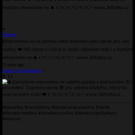
•
Follow
🕯️Vzpomínka na na tatínka nebo maminku jako dárek pro vaši
rodinu ❤️ HD obraz v svíčce si umíte objednat tady i z hezkým
věnováním na 🎄 👉👉👉👉👉👉 www.3dfotka.cz
2 roky ago
View on Instagram
|
8/12