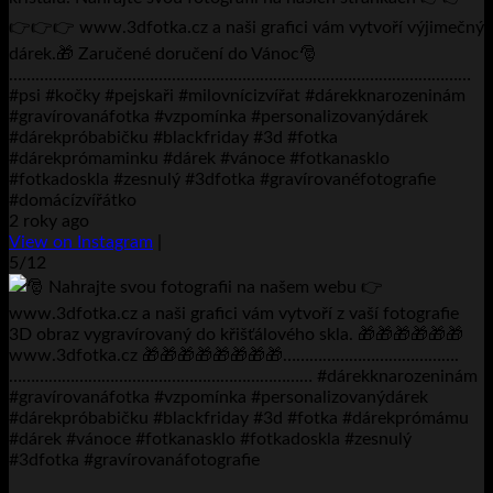
👉👉👉 www.3dfotka.cz a naši grafici vám vytvoří výjimečný
dárek.🎁 Zaručené doručení do Vánoc🎅
……………………………………………………………………………………………
#psi #kočky #pejskaři #milovnícizvířat #dárekknarozeninám
#gravírovanáfotka #vzpomínka #personalizovanýdárek
#dárekpróbabičku #blackfriday #3d #fotka
#dárekprómaminku #dárek #vánoce #fotkanasklo
#fotkadoskla #zesnulý #3dfotka #gravírovanéfotografie
#domácízvířátko
2 roky ago
View on Instagram
|
5/12