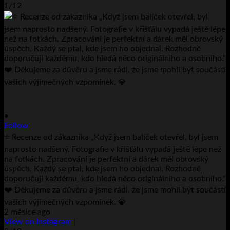
1/12
•
Follow
⭐ Recenze od zákazníka „Když jsem balíček otevřel, byl jsem
naprosto nadšený. Fotografie v křišťálu vypadá ještě lépe než
na fotkách. Zpracování je perfektní a dárek měl obrovský
úspěch. Každý se ptal, kde jsem ho objednal. Rozhodně
doporučuji každému, kdo hledá něco originálního a osobního.“
❤️ Děkujeme za důvěru a jsme rádi, že jsme mohli být součástí
vašich výjimečných vzpomínek. 💎
2 měsíce ago
View on Instagram
|