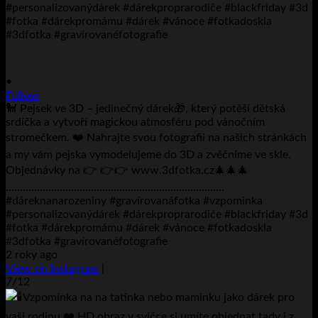
•
Follow
🐩 Pejsek ve 3D – jedinečný dárek🎁, který potěší dětská
srdíčka a vytvoří magickou atmosféru pod vánočním
stromečkem. ❤️ Nahrajte svou fotografii na našich stránkách
a my vám pejska vymodelujeme do 3D a zvěčníme ve skle.
Objednávky na 👉 👉👉 www.3dfotka.cz🎄🎄🎄
…………………………………………………………………..
#dáreknanarozeniny #gravírovanáfotka #vzpomínka
#personalizovanýdárek #dárekproprarodiče #blackfriday #3d
#fotka #dárekpromámu #dárek #vánoce #fotkadoskla
#3dfotka #gravírovanéfotografie
2 roky ago
View on Instagram
|
7/12