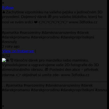
•
Follow
🎄Zachytíme vzpomínku na vašeho pejska v jedinečném 3D
provedení. Dojemný dárek 🎁 pro vašeho blízkého, který ho
nosí ve svém srdci ❤️ 👉👉👉👉👉👉 www.3dfotka.cz
……………………………………………………………………………………………..
#pamatka #narozeniny #dareknanarozeniny #darek
#darekpromamu #darekprorodinu #darekpropritelkyni
#zesnuly
2 roky ago
View on Instagram
|
9/12
•