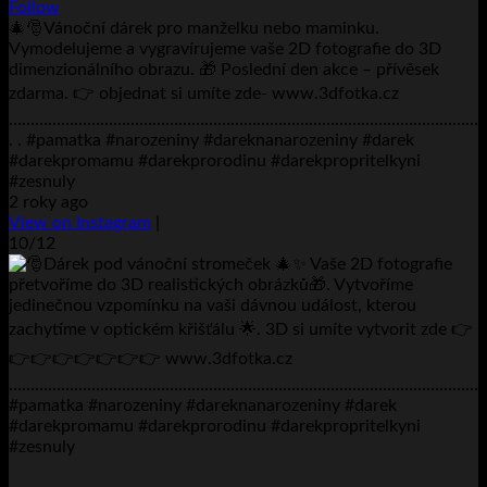
Follow
🎄🎅Vánoční dárek pro manželku nebo maminku.
Vymodelujeme a vygravírujeme vaše 2D fotografie do 3D
dimenzionálního obrazu. 🎁 Poslední den akce – přívěsek
zdarma. 👉 objednat si umíte zde- www.3dfotka.cz
………………………………………………………………………………………………
. . #pamatka #narozeniny #dareknanarozeniny #darek
#darekpromamu #darekprorodinu #darekpropritelkyni
#zesnuly
2 roky ago
View on Instagram
|
10/12