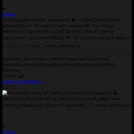
•
Follow
🎅Dárek pod vánoční stromeček 🎄✨ Vaše 2D fotografie
přetvoříme do 3D realistických obrázků🎁. Vytvoříme
jedinečnou vzpomínku na vaši dávnou událost, kterou
zachytíme v optickém křišťálu 🌟. 3D si umíte vytvorit zde 👉
👉👉👉👉👉👉👉 www.3dfotka.cz
………………………………………………………………………………………………..
#pamatka #narozeniny #dareknanarozeniny #darek
#darekpromamu #darekprorodinu #darekpropritelkyni
#zesnuly
2 roky ago
View on Instagram
|
11/12
•
Follow