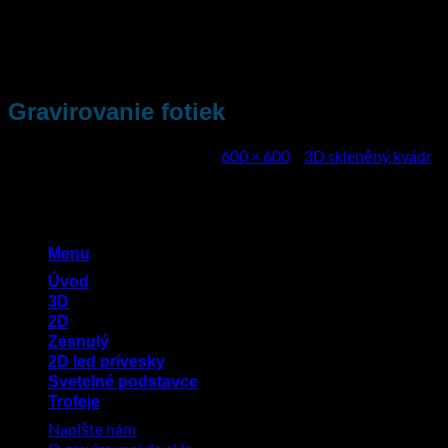
Přeskočit
na
obsah
Gravirovanie fotiek
Publikováno
8. března 2022
na
600 × 600
v
3D skleněný kvádr
Menu
Úvod
3D
2D
Zesnulý
2D led prívesky
Svetelné podstavce
Trofeje
Napište nám