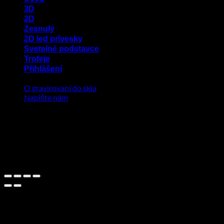
3D
2D
Zesnulý
2D led prívesky
Svetelné podstavce
Trofeje
Přihlášení
O gravirovaní do skla
Napište nám