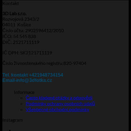
Kontakt
3D Lab s.r.o.
Rozvojová 2343/2
04011 Košice
Číslo účtu: 2902596412/2010
IČO: 54 545 838
DIČ: 2121711119
IČ DPH: SK2121711119
Číslo živnostenského registru:820-97404
Tel. kontakt +421948734154
Email-info@3dfotka.cz
Informace
Často kladené otázky a odpovědi
Podmínky ochrany osobních údajů
Všeobecné obchodní podmínky
Instagram