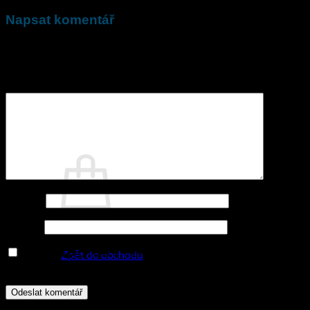
Napsat komentář
Vaše e-mailová adresa nebude zveřejněna.
Vyžadované
informace jsou označeny
*
Komentář
*
Jméno
*
E-mail
*
Žádné produkty v košíku.
Uložit do prohlížeče jméno, e-mail a webovou stránku pro
Zpět do obchodu
budoucí komentáře.