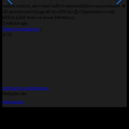
ú
našich srdcích, ale i mezi našimi nejcennějšími vzpomínkami. 💎
d
3D gravírování fotografií do křišťálu 📩 Objednejte si svůj
❤
křišťál ještě dnes na www.3dfotka.cz
v
2 měsíce ago
2
View on Instagram
|
V
1/12
Zobrazit na Instagramu
Sledujte nás
Hodnocení