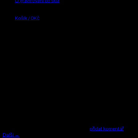
O gravirovaní do skla
Košík /
0
Kč
Pamiatka, darcek, spomienka
Darcek na hrob pre zosnulych
Zpětné odkazy jsou uzavřeny, ale můžete
přidat komentář
.
Další
→