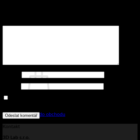
Vaše e-mailová adresa nebude zveřejněna.
Vyžadované
informace jsou označeny
*
Komentář
*
Jméno
*
E-mail
*
Uložit do prohlížeče jméno, e-mail a webovou stránku pro
Žádné produkty v košíku.
budoucí komentáře.
Zpět do obchodu
Kontakt
3D Lab s.r.o.