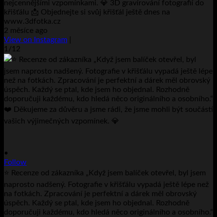
nejcennějšími vzpomínkami. 💎 3D gravírování fotografií do
křišťálu 📩 Objednejte si svůj křišťál ještě dnes na
www.3dfotka.cz
2 měsíce ago
View on Instagram
|
1/12
•
Follow
⭐ Recenze od zákazníka „Když jsem balíček otevřel, byl jsem
naprosto nadšený. Fotografie v křišťálu vypadá ještě lépe než
na fotkách. Zpracování je perfektní a dárek měl obrovský
úspěch. Každý se ptal, kde jsem ho objednal. Rozhodně
doporučuji každému, kdo hledá něco originálního a osobního.“