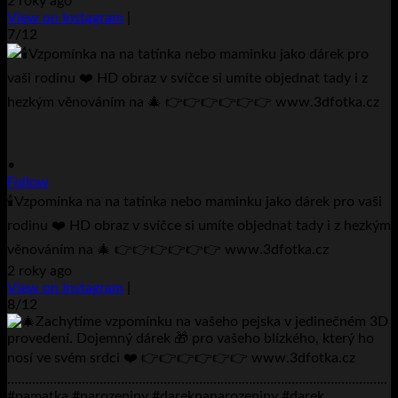
2 roky ago
View on Instagram
|
7/12
•
Follow
🕯️Vzpomínka na na tatínka nebo maminku jako dárek pro vaši
rodinu ❤️ HD obraz v svíčce si umíte objednat tady i z hezkým
věnováním na 🎄 👉👉👉👉👉👉 www.3dfotka.cz
2 roky ago
View on Instagram
|
8/12