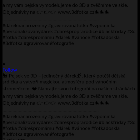
•
Follow
🐩 Pejsek ve 3D – jedinečný dárek🎁, který potěší dětská
srdíčka a vytvoří magickou atmosféru pod vánočním
stromečkem. ❤️ Nahrajte svou fotografii na našich stránkách
a my vám pejska vymodelujeme do 3D a zvěčníme ve skle.
Objednávky na 👉 👉👉 www.3dfotka.cz🎄🎄🎄
…………………………………………………………………..
#dáreknanarozeniny #gravírovanáfotka #vzpomínka
#personalizovanýdárek #dárekproprarodiče #blackfriday #3d
#fotka #dárekpromámu #dárek #vánoce #fotkadoskla
#3dfotka #gravírovanéfotografie