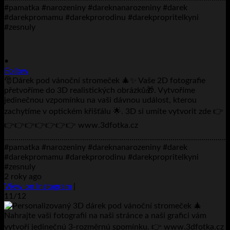
•
Follow
🎅Dárek pod vánoční stromeček 🎄✨ Vaše 2D fotografie
přetvoříme do 3D realistických obrázků🎁. Vytvoříme
jedinečnou vzpomínku na vaši dávnou událost, kterou
zachytíme v optickém křišťálu 🌟. 3D si umíte vytvorit zde 👉
👉👉👉👉👉👉👉 www.3dfotka.cz
………………………………………………………………………………………………..
#pamatka #narozeniny #dareknanarozeniny #darek
#darekpromamu #darekprorodinu #darekpropritelkyni
#zesnuly
2 roky ago
View on Instagram
|
11/12