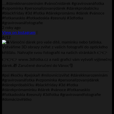
….#dárekknarozeninám #vánočnídárek #gravírovanáfotka
#vzpomínka #personalizovanýdárek #dárekprobabicku
#blackfriday #3d #fotka #dárekpromámu #dárek #vánoce
#fotkanasklo #fotkadoskla #zesnulý #3dfotka
#gravírovanáfotografie
2 roky ago
View on Instagram
|
4/12