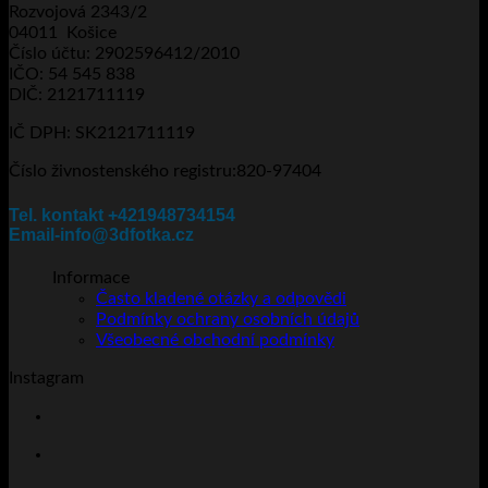
Rozvojová 2343/2
04011 Košice
Číslo účtu: 2902596412/2010
IČO: 54 545 838
DIČ: 2121711119
IČ DPH: SK2121711119
Číslo živnostenského registru:820-97404
Tel. kontakt +421948734154
Email-info@3dfotka.cz
Informace
Často kladené otázky a odpovědi
Podmínky ochrany osobních údajů
Všeobecné obchodní podmínky
Instagram