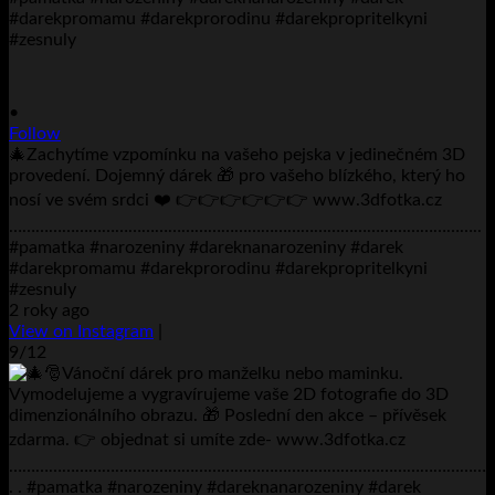
•
Follow
🎄Zachytíme vzpomínku na vašeho pejska v jedinečném 3D
provedení. Dojemný dárek 🎁 pro vašeho blízkého, který ho
nosí ve svém srdci ❤️ 👉👉👉👉👉👉 www.3dfotka.cz
……………………………………………………………………………………………..
#pamatka #narozeniny #dareknanarozeniny #darek
#darekpromamu #darekprorodinu #darekpropritelkyni
#zesnuly
2 roky ago
View on Instagram
|
9/12