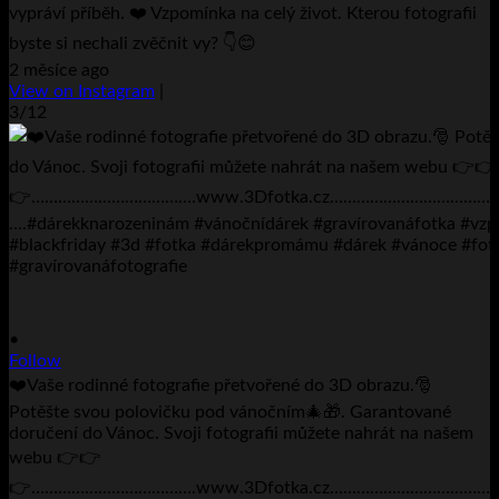
vypráví příběh. ❤️ Vzpomínka na celý život. Kterou fotografii
byste si nechali zvěčnit vy? 👇😊
2 měsíce ago
View on Instagram
|
3/12
•
Follow
❤️Vaše rodinné fotografie přetvořené do 3D obrazu.🎅
Potěšte svou polovičku pod vánočním🎄🎁. Garantované
doručení do Vánoc. Svoji fotografii můžete nahrát na našem
webu 👉👉
👉……………………………….www.3Dfotka.cz…………………………