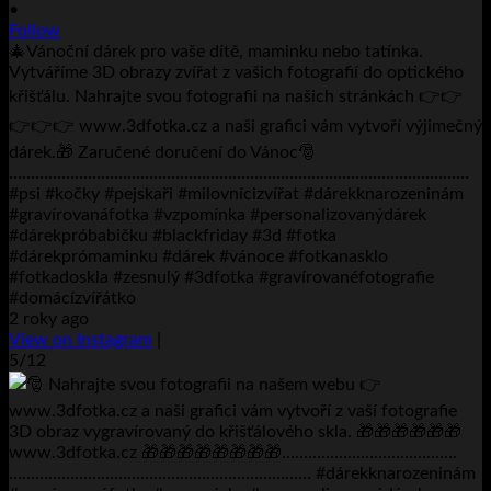
•
Follow
🎄Vánoční dárek pro vaše dítě, maminku nebo tatínka.
Vytváříme 3D obrazy zvířat z vašich fotografií do optického
křišťálu. Nahrajte svou fotografii na našich stránkách 👉👉
👉👉👉 www.3dfotka.cz a naši grafici vám vytvoří výjimečný
dárek.🎁 Zaručené doručení do Vánoc🎅
……………………………………………………………………………………………
#psi #kočky #pejskaři #milovnícizvířat #dárekknarozeninám
#gravírovanáfotka #vzpomínka #personalizovanýdárek
#dárekpróbabičku #blackfriday #3d #fotka
#dárekprómaminku #dárek #vánoce #fotkanasklo
#fotkadoskla #zesnulý #3dfotka #gravírovanéfotografie
#domácízvířátko
2 roky ago
View on Instagram
|
5/12