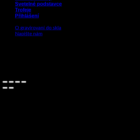
Svetelné podstavce
Trofeje
Přihlášení
O gravirovaní do skla
Napište nám