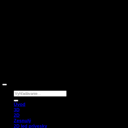
Hledat:
Úvod
3D
2D
Zesnulý
2D led prívesky