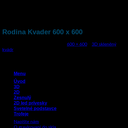
Přeskočit
na
obsah
Rodina Kvader 600 x 600
Publikováno
13. dubna 2022
na
600 × 600
v
3D skleněný
kvádr
Menu
Úvod
3D
2D
Zesnulý
2D led prívesky
Svetelné podstavce
Trofeje
Napište nám
O gravirovaní do skla