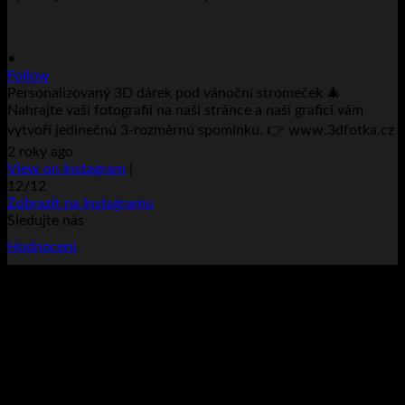
•
Follow
Personalizovaný 3D dárek pod vánoční stromeček 🎄
Nahrajte vaši fotografii na naši stránce a naši grafici vám
vytvoří jedinečnú 3-rozměrnú spomínku. 👉 www.3dfotka.cz
2 roky ago
View on Instagram
|
12/12
Zobrazit na Instagramu
Sledujte nás
Hodnocení