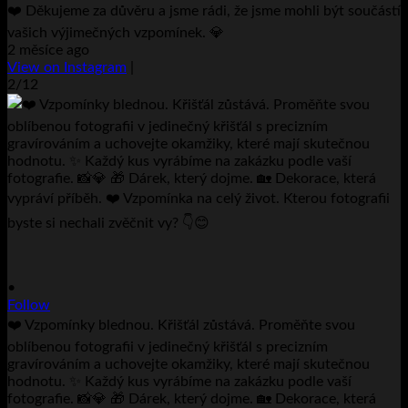
❤️ Děkujeme za důvěru a jsme rádi, že jsme mohli být součástí
vašich výjimečných vzpomínek. 💎
2 měsíce ago
View on Instagram
|
2/12
•
Follow
❤️ Vzpomínky blednou. Křišťál zůstává. Proměňte svou
oblíbenou fotografii v jedinečný křišťál s precizním
gravírováním a uchovejte okamžiky, které mají skutečnou
hodnotu. ✨ Každý kus vyrábíme na zakázku podle vaší
fotografie. 📸💎 🎁 Dárek, který dojme. 🏡 Dekorace, která