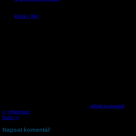
Košík /
0
Kč
Zpětné odkazy jsou uzavřeny, ale můžete
přidat komentář
.
←
Předchozí
Další
→
Napsat komentář