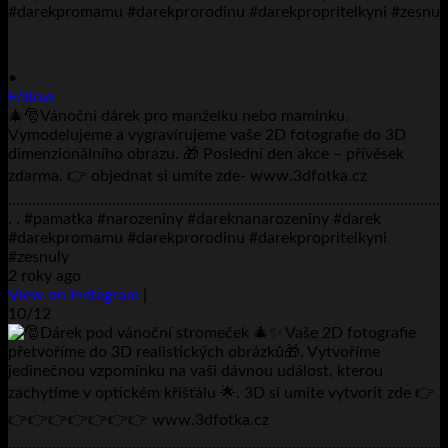
•
Follow
🎄🎅Vánoční dárek pro manželku nebo maminku.
Vymodelujeme a vygravírujeme vaše 2D fotografie do 3D
dimenzionálního obrazu. 🎁 Poslední den akce – přívěsek
zdarma. 👉 objednat si umíte zde- www.3dfotka.cz
………………………………………………………………………………………………
. . #pamatka #narozeniny #dareknanarozeniny #darek
#darekpromamu #darekprorodinu #darekpropritelkyni
#zesnuly
2 roky ago
View on Instagram
|
10/12