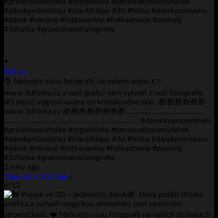
•
Follow
🎅 Nahrajte svou fotografii na našem webu 👉
www.3dfotka.cz a naši grafici vám vytvoří z vaší fotografie
3D obraz vygravírovaný do křišťálového skla. 🎁🎁🎁🎁🎁🎁
www.3dfotka.cz 🎁🎁🎁🎁🎁🎁🎁🎁………………………………….
…………………………………………………………… #dárekknarozeninám
#gravírovanáfotka #vzpomínka #personalizovanýdárek
#dárekpróbabičku #blackfriday #3d #fotka #dárekprómámu
#dárek #vánoce #fotkanasklo #fotkadoskla #zesnulý
#3dfotka #gravírovanáfotografie
2 roky ago
View on Instagram
|
6/12