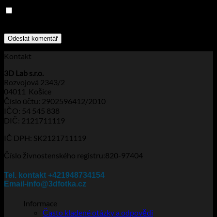
Uložit do prohlížeče jméno, e-mail a webovou stránku pro
budoucí komentáře.
Kontakt
3D Lab s.r.o.
Rozvojová 2343/2
04011 Košice
Číslo účtu: 2902596412/2010
IČO: 54 545 838
DIČ: 2121711119
IČ DPH: SK2121711119
Číslo živnostenského registru:820-97404
Tel. kontakt +421948734154
Email-info@3dfotka.cz
Informace
Často kladené otázky a odpovědi