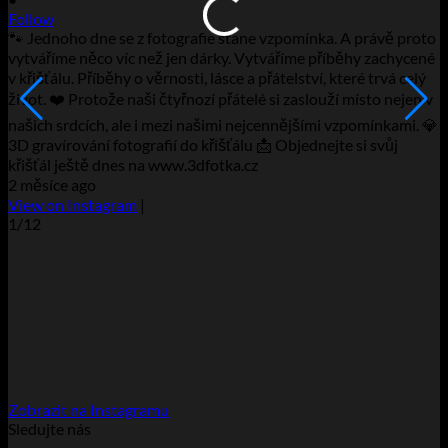
Follow
F
🐾 Jednoho dne se z fotografie stane vzpomínka. A právě proto
⭐
vytváříme něco víc než jen dárky. Vytváříme příběhy zachycené
n
v křišťálu. Příběhy o věrnosti, lásce a přátelství, které trvá celý
n
život. ❤️ Protože naši čtyřnozí přátelé si zaslouží místo nejen v
ú
našich srdcích, ale i mezi našimi nejcennějšími vzpomínkami. 💎
d
3D gravírování fotografií do křišťálu 📩 Objednejte si svůj
❤
křišťál ještě dnes na www.3dfotka.cz
v
2 měsíce ago
2
View on Instagram
|
V
1/12
Zobrazit na Instagramu
Sledujte nás