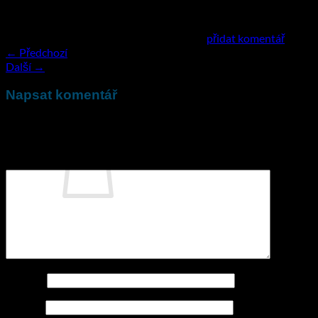
Zpětné odkazy jsou uzavřeny, ale můžete
přidat komentář
.
←
Předchozí
Další
→
Napsat komentář
Vaše e-mailová adresa nebude zveřejněna.
Vyžadované
informace jsou označeny
*
Komentář
*
Žádné produkty v košíku.
Zpět do obchodu
Jméno
*
E-mail
*