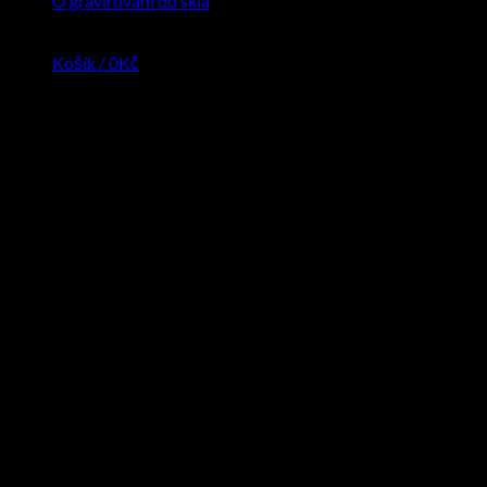
O gravirovaní do skla
Košík /
0
Kč