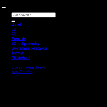
Hledat:
Úvod
3D
2D
Zesnulý
2D led prívesky
Svetelné podstavce
Trofeje
Přihlášení
O gravirovaní do skla
Napište nám