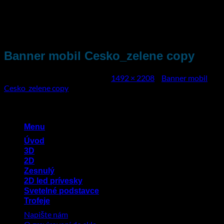
Přeskočit
na
obsah
Banner mobil Cesko_zelene copy
Publikováno
3. června 2024
na
1492 × 2208
v
Banner mobil
Cesko_zelene copy
Menu
Úvod
3D
2D
Zesnulý
2D led prívesky
Svetelné podstavce
Trofeje
Napište nám