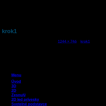
Přeskočit
na
obsah
krok1
Publikováno
4. července 2024
na
1244 × 746
v
krok1
Menu
Úvod
3D
2D
Zesnulý
2D led prívesky
Svetelné podstavce