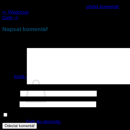
Zpětné odkazy jsou uzavřeny, ale můžete
přidat komentář
.
←
Předchozí
Další
→
Napsat komentář
Vaše e-mailová adresa nebude zveřejněna.
Vyžadované informa
Košík /
0
Kč
Komentář
*
Jméno
*
E-mail
*
Žádné produkty v košíku.
Uložit do prohlížeče jméno, e-mail a webovou stránku pro
Zpět do obchodu