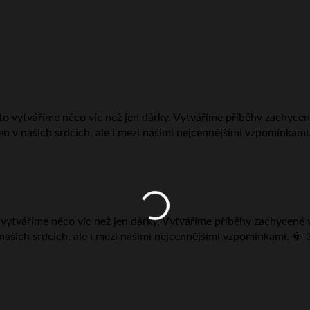
ytváříme něco víc než jen dárky. Vytváříme příběhy zachycené v kř
 našich srdcích, ale i mezi našimi nejcennějšími vzpomínkami. 💎 3