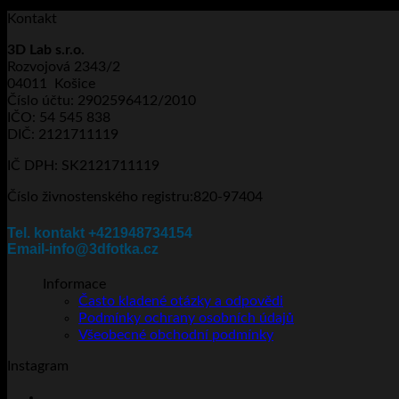
Kontakt
3D Lab s.r.o.
Rozvojová 2343/2
04011 Košice
Číslo účtu: 2902596412/2010
IČO: 54 545 838
DIČ: 2121711119
IČ DPH: SK2121711119
Číslo živnostenského registru:820-97404
Tel. kontakt +421948734154
Email-info@3dfotka.cz
Informace
Často kladené otázky a odpovědi
Podmínky ochrany osobních údajů
Všeobecné obchodní podmínky
Instagram