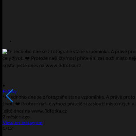
•
Follow
🐾 Jednoho dne se z fotografie stane vzpomínka. A právě proto v
život. ❤️ Protože naši čtyřnozí přátelé si zaslouží místo nejen v
ještě dnes na www.3dfotka.cz
2 měsíce ago
View on Instagram
|
1/12