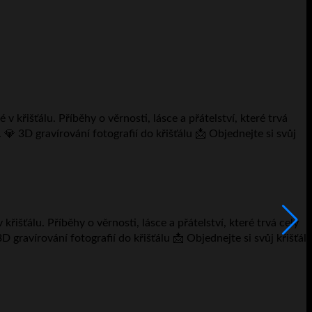
F
išťálu. Příběhy o věrnosti, lásce a přátelství, které trvá celý
⭐
D gravírování fotografií do křišťálu 📩 Objednejte si svůj křišťál
K
v
2
V